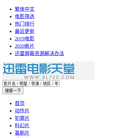
繁体中文
电影筛选
热门排行
最近更新
2019电影
2020新片
迅雷屏蔽资源解决办法
首页
动作片
犯罪片
科幻片
喜剧片