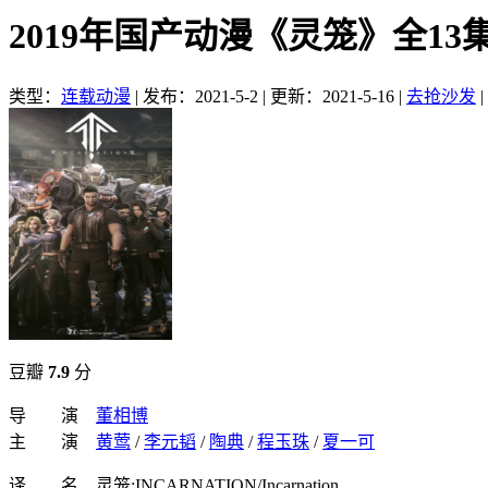
2019年国产动漫《灵笼》全13
类型：
连载动漫
|
发布：2021-5-2
|
更新：2021-5-16
|
去抢沙发
|
豆瓣
7.9
分
导 演
董相博
主 演
黄莺
/
李元韬
/
陶典
/
程玉珠
/
夏一可
译 名 灵笼:INCARNATION/Incarnation