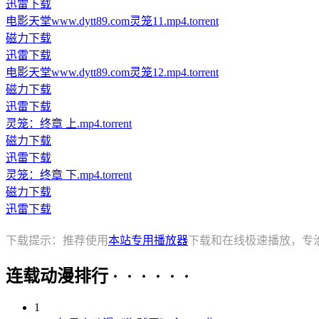
迅雷下载
电影天堂www.dytt89.com灵笼11.mp4.torrent
磁力下载
迅雷下载
电影天堂www.dytt89.com灵笼12.mp4.torrent
磁力下载
迅雷下载
灵笼：终章 上.mp4.torrent
磁力下载
迅雷下载
灵笼：终章 下.mp4.torrent
磁力下载
迅雷下载
下载提示：推荐使用
本站专用播放器
下载和在线极速播放，专
连载动漫排行 · · · · · ·
1