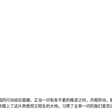
园的行动迫在眉捷。正当一切有条不紊的推进之时，月相异动，
新踏上了这片熟悉而又陌生的大地。习惯了主宰一切的我们是否