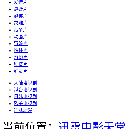
爱情片
悬疑片
恐怖片
灾难片
战争片
动画片
冒险片
惊悚片
奇幻片
剧情片
纪录片
大陆电视剧
港台电视剧
日韩电视剧
欧美电视剧
连载动漫
当前位置：
迅雷电影天堂