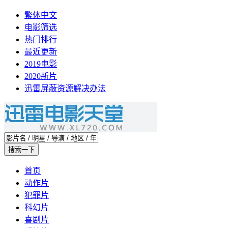
繁体中文
电影筛选
热门排行
最近更新
2019电影
2020新片
迅雷屏蔽资源解决办法
首页
动作片
犯罪片
科幻片
喜剧片