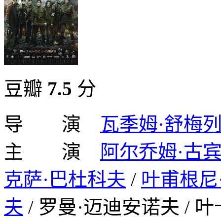
豆瓣
7.5
分
导 演
瓦季姆·舒梅
主 演
阿尔乔姆·古
克萨·巴杜科夫
/
叶甫根尼
夫
/ 罗曼·迈迪安诺夫 / 