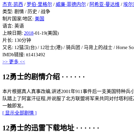
杰克·凯西
/
罗伯·里格尔
/
威廉·菲德内尔
/
阿希亚·曼达维
/
埃尔
类型: 剧情 / 历史 / 战争
制片国家/地区:
美国
语言: 英语
上映日期:
2018
-01-19(美国)
片长: 130分钟
又名: 12猛汉(台) / 12壮士(港) / 骑兵团 / 马背上的战士 / Horse Sold
IMDb链接: tt1413492
>> 更多 <<
12勇士的剧情介绍 · · · · · ·
本片根据真人真事改编,讲述2001年911事件后一支美国特种兵
队踏上了阿富汗征程,并说服了北方联盟将军来共同对付塔利班
一触即发。
[ 显示全部剧情 ]
12勇士的迅雷下载地址 · · · · · ·