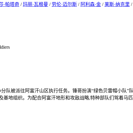
莎·帕塔奇
/
玛丽·瓦根曼
/
劳伦·迈尔斯
/
阿利森·金
/
莱斯·纳克里
iers
小分队被派往阿富汗山区执行任务。锤哥扮演“绿色贝雷帽小队”队长
及基地组织。为配合阿富汗地形和攻敌战略,特种部队们驾着马匹