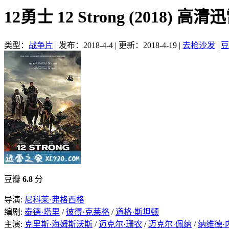
12勇士 12 Strong (2018) 高
类型：
战争片
|
发布：2018-4-4
|
更新：2018-4-19
|
去抢沙发
|
豆
豆瓣
6.8
分
导演:
尼科莱·弗格西格
编剧:
泰德·塔里
/
彼得·克莱格
/
道格·斯坦顿
主演:
克里斯·海姆斯沃斯
/
迈克尔·珊农
/
迈克尔·佩纳
/
纳维德·