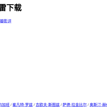
清迅雷下载
瓣影评
内加班
/
崔凡特·罗兹
/
吉欧夫·斯图兹
/
萨德·拉金比尔
/
奥斯汀·赫