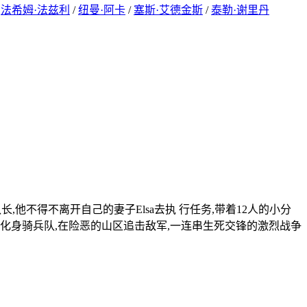
/
法希姆·法兹利
/
纽曼·阿卡
/
塞斯·艾德金斯
/
泰勒·谢里丹
,他不得不离开自己的妻子Elsa去执 行任务,带着12人的小分
化身骑兵队,在险恶的山区追击敌军,一连串生死交锋的激烈战争