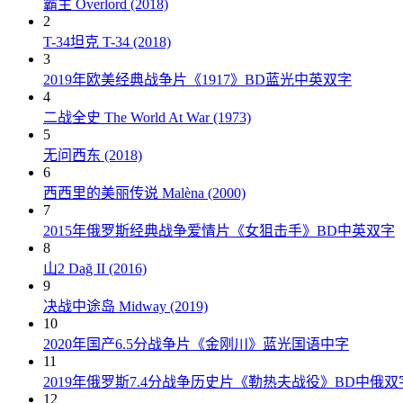
霸主 Overlord (2018)
2
T-34坦克 T-34 (2018)
3
2019年欧美经典战争片《1917》BD蓝光中英双字
4
二战全史 The World At War (1973)
5
无问西东 (2018)
6
西西里的美丽传说 Malèna (2000)
7
2015年俄罗斯经典战争爱情片《女狙击手》BD中英双字
8
山2 Dağ II (2016)
9
决战中途岛 Midway (2019)
10
2020年国产6.5分战争片《金刚川》蓝光国语中字
11
2019年俄罗斯7.4分战争历史片《勒热夫战役》BD中俄双
12