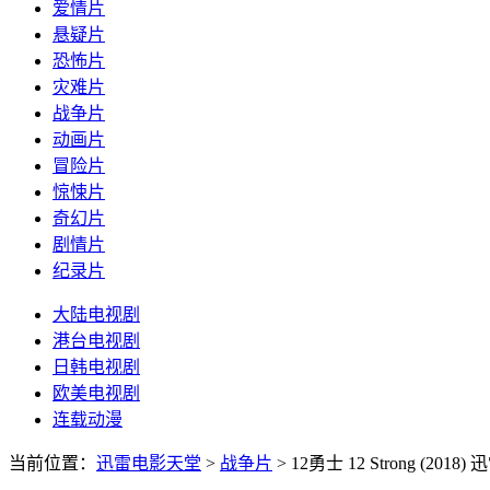
爱情片
悬疑片
恐怖片
灾难片
战争片
动画片
冒险片
惊悚片
奇幻片
剧情片
纪录片
大陆电视剧
港台电视剧
日韩电视剧
欧美电视剧
连载动漫
当前位置：
迅雷电影天堂
>
战争片
>
12勇士 12 Strong (2018)
迅