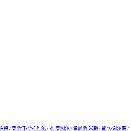
伯特
/
奥斯汀·斯托维尔
/
本·奥图尔
/
肯尼斯·米勒
/
肯尼·谢尔德
/