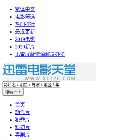
繁体中文
电影筛选
热门排行
最近更新
2019电影
2020新片
迅雷屏蔽资源解决办法
首页
动作片
犯罪片
科幻片
喜剧片