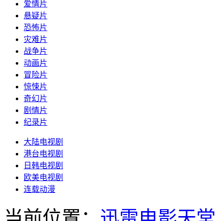
爱情片
悬疑片
恐怖片
灾难片
战争片
动画片
冒险片
惊悚片
奇幻片
剧情片
纪录片
大陆电视剧
港台电视剧
日韩电视剧
欧美电视剧
连载动漫
当前位置：
迅雷电影天堂