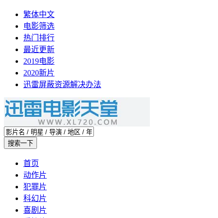
繁体中文
电影筛选
热门排行
最近更新
2019电影
2020新片
迅雷屏蔽资源解决办法
首页
动作片
犯罪片
科幻片
喜剧片