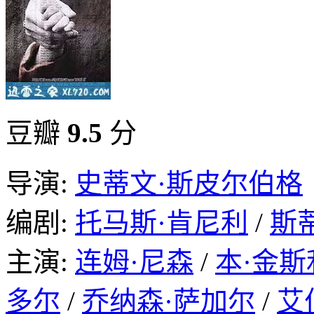
豆瓣
9.5
分
导演:
史蒂文·斯皮尔伯格
编剧:
托马斯·肯尼利
/
斯
主演:
连姆·尼森
/
本·金斯
多尔
/
乔纳森·萨加尔
/
艾