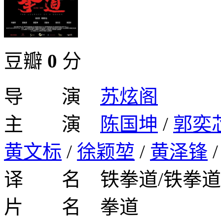
豆瓣
0
分
导 演
苏炫阁
主 演
陈国坤
/
郭奕
黄文标
/
徐颖堃
/
黄泽锋
译 名 铁拳道/铁拳道
片 名 拳道