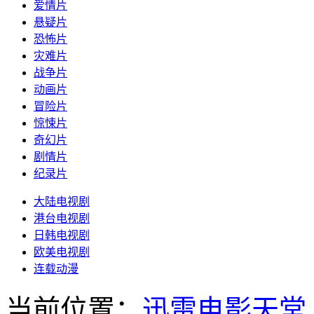
爱情片
悬疑片
恐怖片
灾难片
战争片
动画片
冒险片
惊悚片
奇幻片
剧情片
纪录片
大陆电视剧
港台电视剧
日韩电视剧
欧美电视剧
连载动漫
当前位置：
迅雷电影天堂