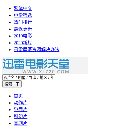
繁体中文
电影筛选
热门排行
最近更新
2019电影
2020新片
迅雷屏蔽资源解决办法
首页
动作片
犯罪片
科幻片
喜剧片