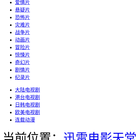
爱情片
悬疑片
恐怖片
灾难片
战争片
动画片
冒险片
惊悚片
奇幻片
剧情片
纪录片
大陆电视剧
港台电视剧
日韩电视剧
欧美电视剧
连载动漫
当前位置：
迅雷电影天堂