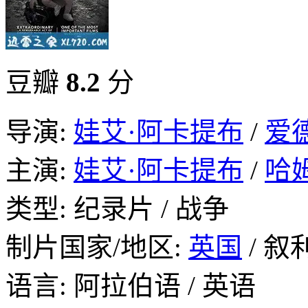
豆瓣
8.2
分
导演:
娃艾·阿卡提布
/
爱
主演:
娃艾·阿卡提布
/
哈
类型: 纪录片 / 战争
制片国家/地区:
英国
/ 叙
语言: 阿拉伯语 / 英语