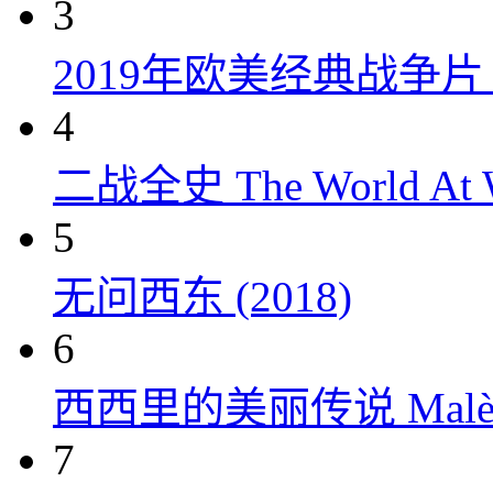
3
2019年欧美经典战争片
4
二战全史 The World At W
5
无问西东 (2018)
6
西西里的美丽传说 Malèna
7