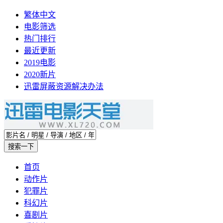
繁体中文
电影筛选
热门排行
最近更新
2019电影
2020新片
迅雷屏蔽资源解决办法
首页
动作片
犯罪片
科幻片
喜剧片