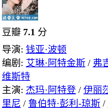
豆瓣
7.1
分
导演:
钱亚·波顿
编剧:
艾琳·阿特金斯
/
弗
维斯特
主演:
杰玛·阿特登
/
伊丽
里尼
/
鲁伯特·彭利-琼斯
/