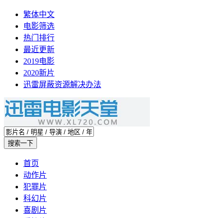
繁体中文
电影筛选
热门排行
最近更新
2019电影
2020新片
迅雷屏蔽资源解决办法
首页
动作片
犯罪片
科幻片
喜剧片