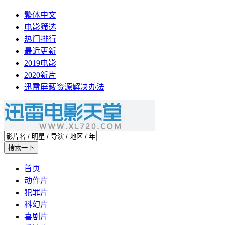
繁体中文
电影筛选
热门排行
最近更新
2019电影
2020新片
迅雷屏蔽资源解决办法
首页
动作片
犯罪片
科幻片
喜剧片