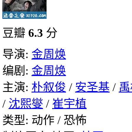
豆瓣
6.3
分
导演:
金周焕
编剧:
金周焕
主演:
朴叙俊
/
安圣基
/
禹
/
沈熙燮
/
崔宇植
类型: 动作 / 恐怖