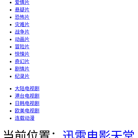
爱情片
悬疑片
恐怖片
灾难片
战争片
动画片
冒险片
惊悚片
奇幻片
剧情片
纪录片
大陆电视剧
港台电视剧
日韩电视剧
欧美电视剧
连载动漫
当前位置：
迅雷电影天堂