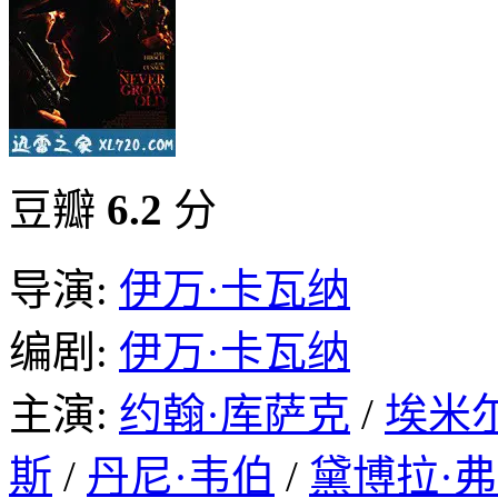
豆瓣
6.2
分
导演:
伊万·卡瓦纳
编剧:
伊万·卡瓦纳
主演:
约翰·库萨克
/
埃米
斯
/
丹尼·韦伯
/
黛博拉·