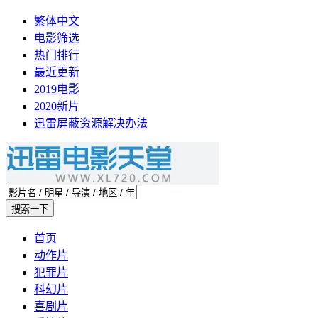
繁体中文
电影筛选
热门排行
最近更新
2019电影
2020新片
迅雷屏蔽资源解决办法
首页
动作片
犯罪片
科幻片
喜剧片