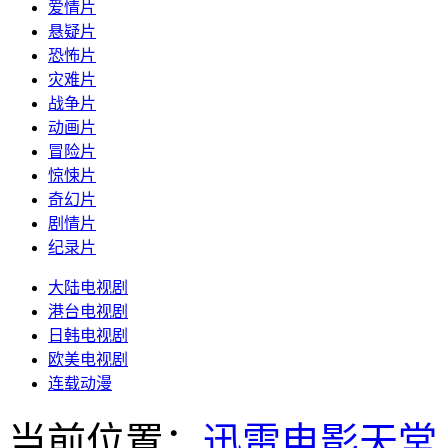
爱情片
悬疑片
恐怖片
灾难片
战争片
动画片
冒险片
惊悚片
奇幻片
剧情片
纪录片
大陆电视剧
港台电视剧
日韩电视剧
欧美电视剧
连载动漫
当前位置：
迅雷电影天堂