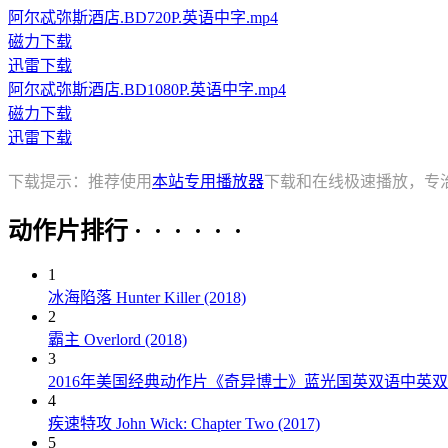
阿尔忒弥斯酒店.BD720P.英语中字.mp4
磁力下载
迅雷下载
阿尔忒弥斯酒店.BD1080P.英语中字.mp4
磁力下载
迅雷下载
下载提示：推荐使用
本站专用播放器
下载和在线极速播放，专
动作片排行 · · · · · ·
1
冰海陷落 Hunter Killer (2018)
2
霸主 Overlord (2018)
3
2016年美国经典动作片《奇异博士》蓝光国英双语中英
4
疾速特攻 John Wick: Chapter Two (2017)
5