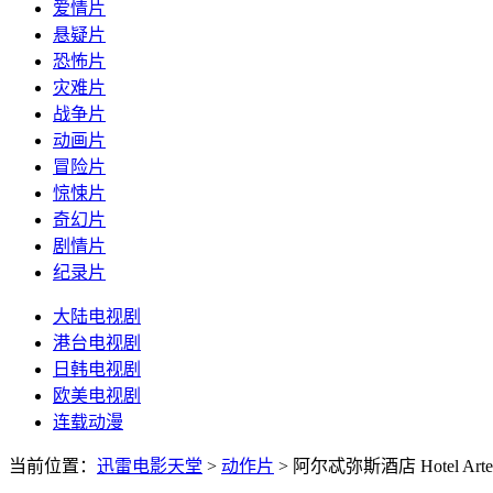
爱情片
悬疑片
恐怖片
灾难片
战争片
动画片
冒险片
惊悚片
奇幻片
剧情片
纪录片
大陆电视剧
港台电视剧
日韩电视剧
欧美电视剧
连载动漫
当前位置：
迅雷电影天堂
>
动作片
>
阿尔忒弥斯酒店 Hotel Artemi