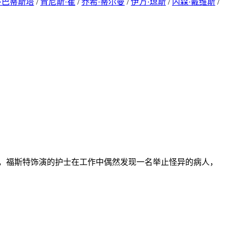
·巴蒂斯塔
/
肯尼斯·崔
/
乔希·蒂尔曼
/
伊万·琼斯
/
内森·戴维斯
/
院，福斯特饰演的护士在工作中偶然发现一名举止怪异的病人，