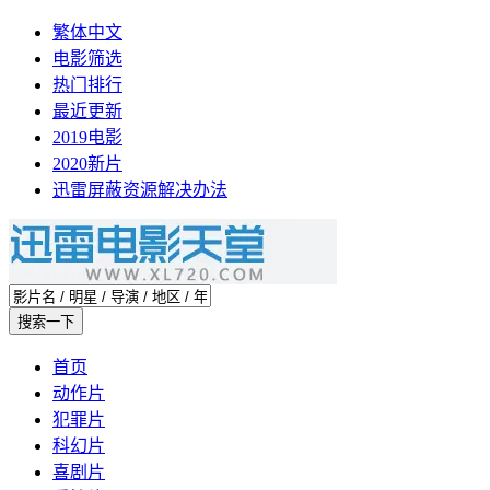
繁体中文
电影筛选
热门排行
最近更新
2019电影
2020新片
迅雷屏蔽资源解决办法
首页
动作片
犯罪片
科幻片
喜剧片