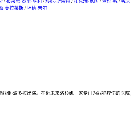
伦
/
布莱恩·泰里·亨利
/
珍妮·斯蕾特
/
扎克瑞·昆图
/
查理·戴
/
戴夫
顿·莫拉莱斯
/
坦纳·吉尔
、索菲亚·波多拉出演。在近未来洛杉矶一家专门为罪犯疗伤的医