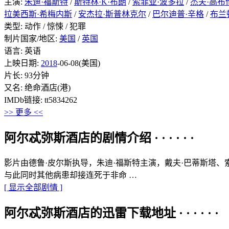
主演:
朱迪·福斯特
/
斯特林·K·布朗
/
索菲亚·波多拉
/
杰夫·高布
拉美西斯·希梅内斯
/
安杰拉·斯普林克尔
/
巴尔迪普·辛格
/
布兰
类型: 动作 / 惊悚 / 犯罪
制片国家/地区:
美国
/
英国
语言: 英语
上映日期:
2018
-06-08(美国)
片长: 93分钟
又名: 绝命酒店(港)
IMDb链接: tt5834262
>> 更多 <<
阿尔忒弥斯酒店的剧情介绍 · · · · · ·
影片由德鲁·皮尔斯执导，朱迪·福斯特主演，戴夫·巴蒂斯塔
与此同时其他病患却接连死于非命 …
[ 显示全部剧情 ]
阿尔忒弥斯酒店的迅雷下载地址 · · · · · ·