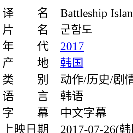
译 名 Battleship Islan
片 名 군함도
年 代
2017
产 地
韩国
类 别 动作/历史/剧
语 言 韩语
字 幕 中文字幕
上映日期 2017-07-26(韩