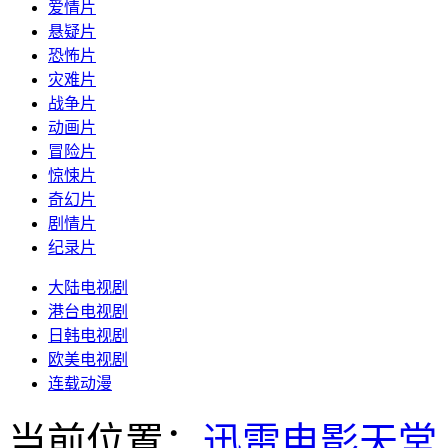
爱情片
悬疑片
恐怖片
灾难片
战争片
动画片
冒险片
惊悚片
奇幻片
剧情片
纪录片
大陆电视剧
港台电视剧
日韩电视剧
欧美电视剧
连载动漫
当前位置：
迅雷电影天堂