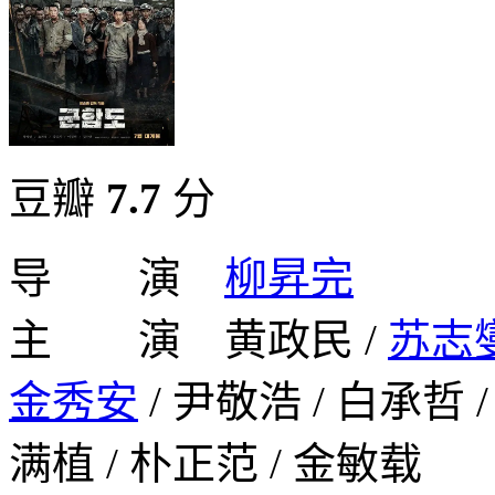
豆瓣
7.7
分
导 演
柳昇完
主 演 黄政民 /
苏志
金秀安
/ 尹敬浩 / 白承哲 /
满植 / 朴正范 / 金敏载