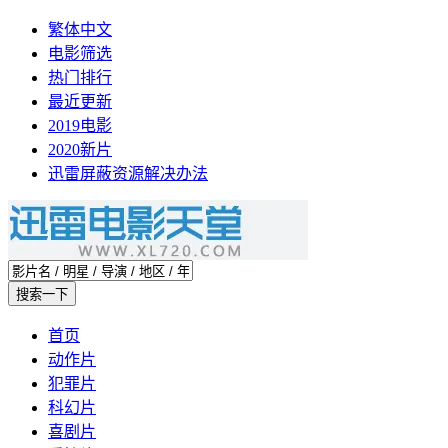
繁体中文
电影筛选
热门排行
最近更新
2019电影
2020新片
迅雷屏蔽资源解决办法
首页
动作片
犯罪片
科幻片
喜剧片