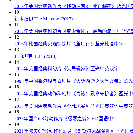
2018年美国经典动作片《移动迷宫3：死亡解药》蓝光国
10
新木乃伊 The Mummy (2017)
11
2017年美国经典科幻片《变形金刚5：最后的骑士》蓝光
12
2016年韩国经典灾难惊悚片《釜山行》蓝光韩语中字
13
T-34坦克 T-34 (2018)
14
2018年美国经典科幻片《头号玩家》蓝光中英双字
15
1995年中国香港经典喜剧片《大话西游之大圣娶亲》蓝
16
2018年美国经典动作科幻片《毒液：致命守护者》蓝光
17
2017年美国经典动作片《全球风暴》蓝光国英双语中英
18
2023年国产6.8分动作片《极寒之城》HD国语中字
19
2021年欧美6.7分动作科幻片《哥斯拉大战金刚》蓝光国