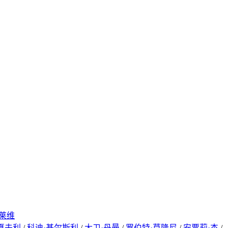
·莱维
夏夫利
/
科迪·基尔斯利
/
大卫·丹曼
/
罗伯特·莫隆尼
/
安贾莉·杰
/