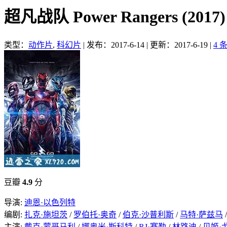
超凡战队 Power Rangers (20
类型：
动作片
,
科幻片
|
发布：2017-6-14
|
更新：2017-6-19
|
4 
豆瓣
4.9
分
导演:
迪恩·以色列特
编剧:
扎克·施坦茨
/
罗伯托·奥奇
/
伯克·沙普利斯
/
马特·萨兹马
主演:
戴克·蒙哥马利
/
娜奥米·斯科特
/
RJ·赛勒
/
林路迪
/
贝姬·