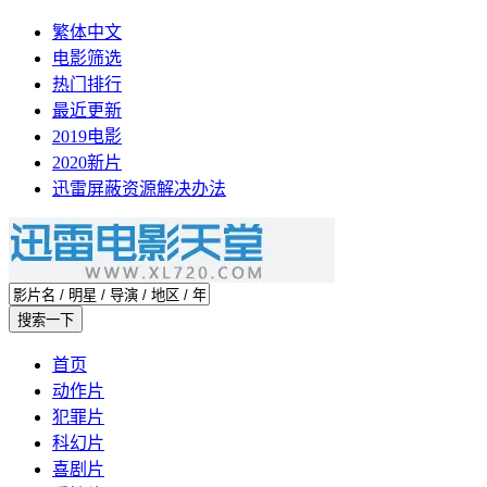
繁体中文
电影筛选
热门排行
最近更新
2019电影
2020新片
迅雷屏蔽资源解决办法
首页
动作片
犯罪片
科幻片
喜剧片