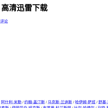
17) 高清迅雷下载
条评论
/
阿什利·米勒
/
约翰·盖汀斯
/
马克斯·兰迪斯
/
哈伊姆·萨班
/
舒基
戈麦斯
/
伊丽莎白·班克斯
/
布莱恩·科兰斯顿
/
比尔·哈德尔
/
马特·