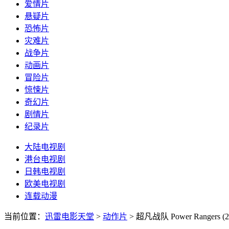
爱情片
悬疑片
恐怖片
灾难片
战争片
动画片
冒险片
惊悚片
奇幻片
剧情片
纪录片
大陆电视剧
港台电视剧
日韩电视剧
欧美电视剧
连载动漫
当前位置：
迅雷电影天堂
>
动作片
>
超凡战队 Power Rangers (2