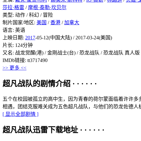
莎拉·格雷
/
摩根·泰勒·坎贝尔
类型: 动作 / 科幻 / 冒险
制片国家/地区:
美国
/
香港
/
加拿大
语言: 英语
上映日期:
2017
-05-12(中国大陆) / 2017-03-24(美国)
片长: 124分钟
又名: 战龙觉醒(港) / 金刚战士(台) / 恐龙战队 / 恐龙战队 真人版 / 超级战
IMDb链接: tt3717490
>> 更多 <<
超凡战队的剧情介绍 · · · · · ·
五个在校园被孤立的高中生，因为青春的荷尔蒙面临着许许多
相遇，团结克服难关成为五色超凡战队，与他们的恐龙佐德人
[ 显示全部剧情 ]
超凡战队迅雷下载地址 · · · · · ·