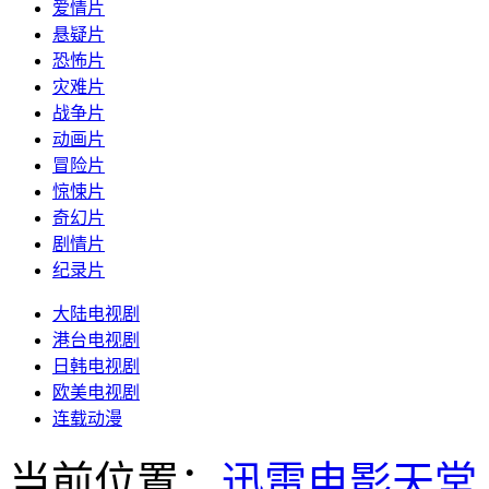
爱情片
悬疑片
恐怖片
灾难片
战争片
动画片
冒险片
惊悚片
奇幻片
剧情片
纪录片
大陆电视剧
港台电视剧
日韩电视剧
欧美电视剧
连载动漫
当前位置：
迅雷电影天堂