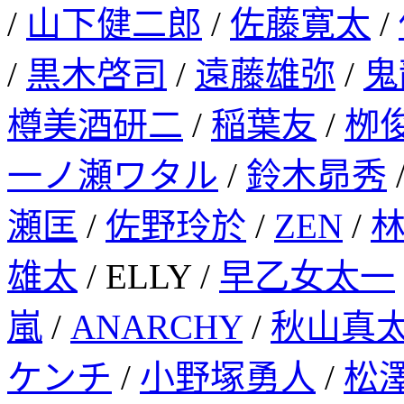
/
山下健二郎
/
佐藤寛太
/
/
黒木啓司
/
遠藤雄弥
/
鬼
樽美酒研二
/
稲葉友
/
栁
一ノ瀬ワタル
/
鈴木昴秀
瀬匡
/
佐野玲於
/
ZEN
/
雄太
/ ELLY /
早乙女太一
嵐
/
ANARCHY
/
秋山真
ケンチ
/
小野塚勇人
/
松