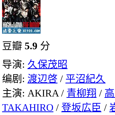
豆瓣
5.9
分
导演:
久保茂昭
编剧:
渡辺啓
/
平沼紀久
主演: AKIRA /
青柳翔
/
高
TAKAHIRO
/
登坂広臣
/