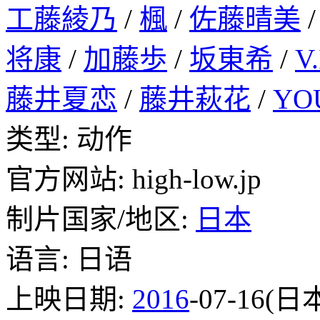
工藤綾乃
/
楓
/
佐藤晴美
将康
/
加藤歩
/
坂東希
/
V.
藤井夏恋
/
藤井萩花
/
YO
类型: 动作
官方网站: high-low.jp
制片国家/地区:
日本
语言: 日语
上映日期:
2016
-07-16(日