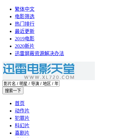
繁体中文
电影筛选
热门排行
最近更新
2019电影
2020新片
迅雷屏蔽资源解决办法
首页
动作片
犯罪片
科幻片
喜剧片