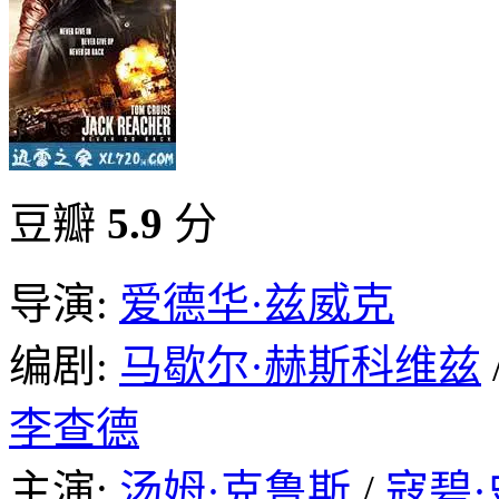
豆瓣
5.9
分
导演:
爱德华·兹威克
编剧:
马歇尔·赫斯科维兹
李查德
主演:
汤姆·克鲁斯
/
寇碧