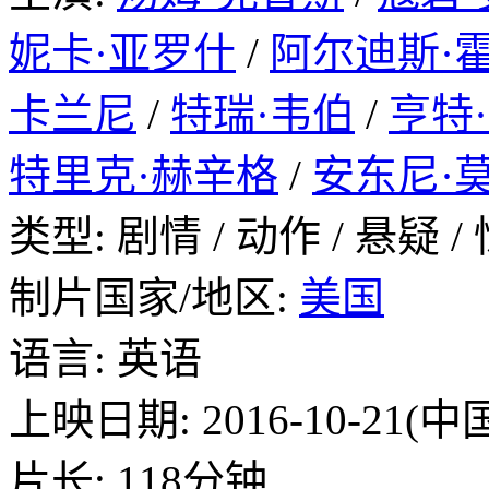
妮卡·亚罗什
/
阿尔迪斯·
卡兰尼
/
特瑞·韦伯
/
亨特
特里克·赫辛格
/
安东尼·
类型: 剧情 / 动作 / 悬疑 /
制片国家/地区:
美国
语言: 英语
上映日期: 2016-10-21(
片长: 118分钟