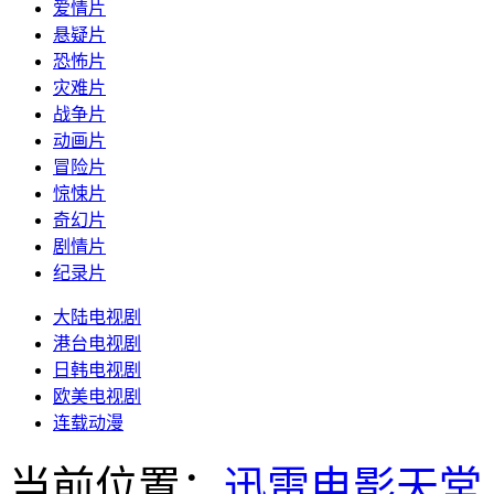
爱情片
悬疑片
恐怖片
灾难片
战争片
动画片
冒险片
惊悚片
奇幻片
剧情片
纪录片
大陆电视剧
港台电视剧
日韩电视剧
欧美电视剧
连载动漫
当前位置：
迅雷电影天堂