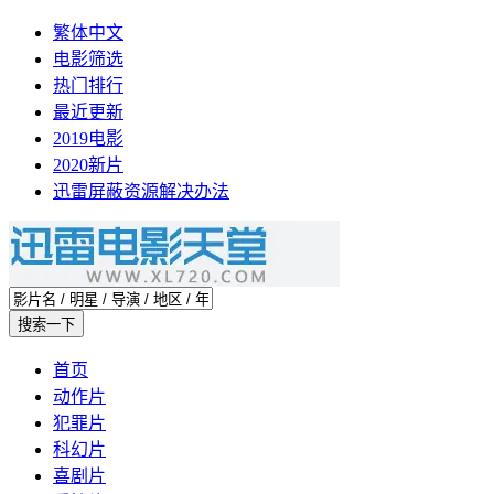
繁体中文
电影筛选
热门排行
最近更新
2019电影
2020新片
迅雷屏蔽资源解决办法
首页
动作片
犯罪片
科幻片
喜剧片