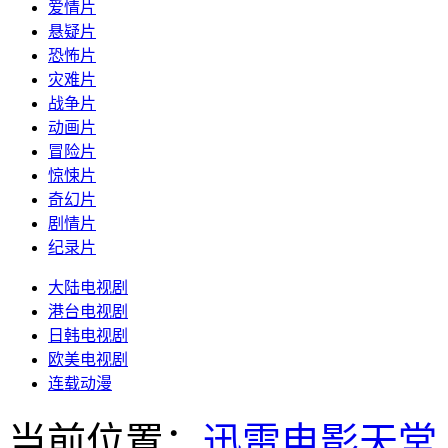
爱情片
悬疑片
恐怖片
灾难片
战争片
动画片
冒险片
惊悚片
奇幻片
剧情片
纪录片
大陆电视剧
港台电视剧
日韩电视剧
欧美电视剧
连载动漫
当前位置：
迅雷电影天堂