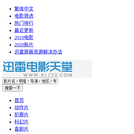
繁体中文
电影筛选
热门排行
最近更新
2019电影
2020新片
迅雷屏蔽资源解决办法
首页
动作片
犯罪片
科幻片
喜剧片