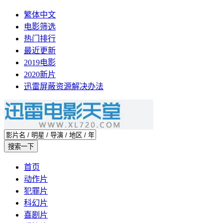
繁体中文
电影筛选
热门排行
最近更新
2019电影
2020新片
迅雷屏蔽资源解决办法
首页
动作片
犯罪片
科幻片
喜剧片