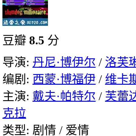
豆瓣
8.5
分
导演:
丹尼·博伊尔
/
洛芙
编剧:
西蒙·博福伊
/
维卡
主演:
戴夫·帕特尔
/
芙蕾
克拉
类型: 剧情 / 爱情