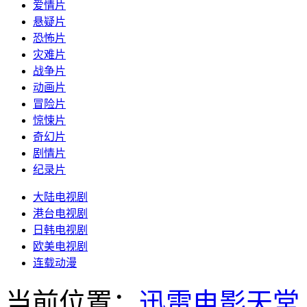
爱情片
悬疑片
恐怖片
灾难片
战争片
动画片
冒险片
惊悚片
奇幻片
剧情片
纪录片
大陆电视剧
港台电视剧
日韩电视剧
欧美电视剧
连载动漫
当前位置：
迅雷电影天堂