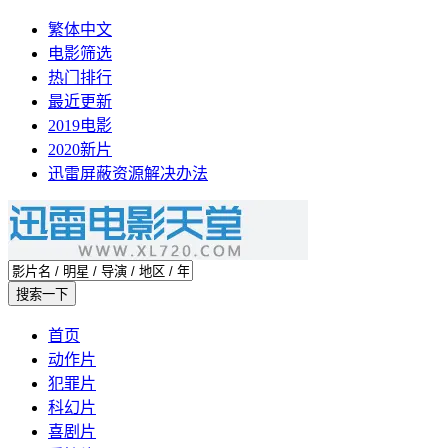
繁体中文
电影筛选
热门排行
最近更新
2019电影
2020新片
迅雷屏蔽资源解决办法
首页
动作片
犯罪片
科幻片
喜剧片