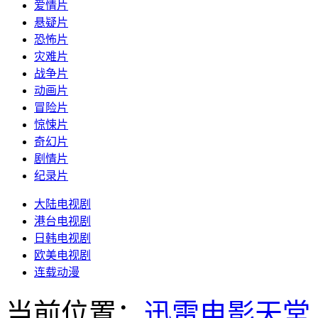
爱情片
悬疑片
恐怖片
灾难片
战争片
动画片
冒险片
惊悚片
奇幻片
剧情片
纪录片
大陆电视剧
港台电视剧
日韩电视剧
欧美电视剧
连载动漫
当前位置：
迅雷电影天堂