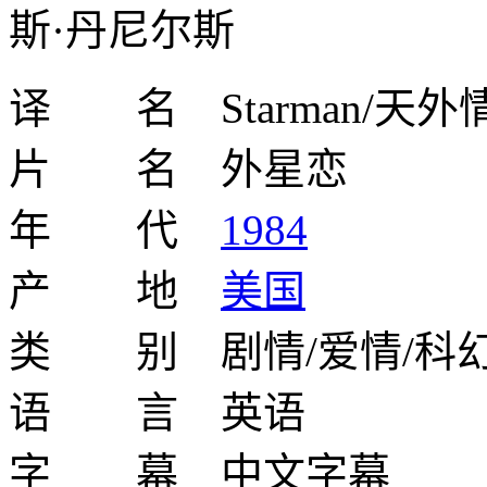
斯·丹尼尔斯
译 名 Starman/天外
片 名 外星恋
年 代
1984
产 地
美国
类 别 剧情/爱情/科幻
语 言 英语
字 幕 中文字幕