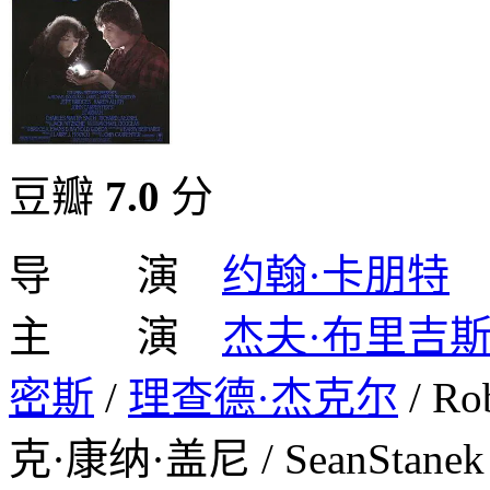
豆瓣
7.0
分
导 演
约翰·卡朋特
主 演
杰夫·布里吉
密斯
/
理查德·杰克尔
/ R
克·康纳·盖尼 / SeanStan