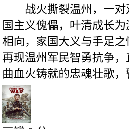
战火撕裂温州，一对双
国主义傀儡，叶清成长为
相向，家国大义与手足之
再现温州军民智勇抗争，
曲血火铸就的忠魂壮歌，警