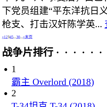
下党员组建“平东洋抗日
枪支、打击汉奸陈学英...
«
1
2
3
4
5
...
30
...
»
末页
战争片排行 · · · · · ·
1
霸主 Overlord (2018)
2
T-34坦克 T-34 (2018)