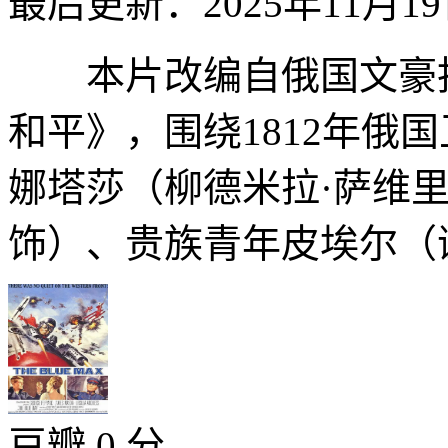
最后更新：2025年11月1
本片改编自俄国文豪托
和平》，围绕1812年俄
娜塔莎（柳德米拉·萨维里耶娃 Ly
饰）、贵族青年皮埃尔（谢尔盖
豆瓣 0 分