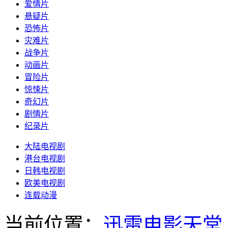
爱情片
悬疑片
恐怖片
灾难片
战争片
动画片
冒险片
惊悚片
奇幻片
剧情片
纪录片
大陆电视剧
港台电视剧
日韩电视剧
欧美电视剧
连载动漫
当前位置：
迅雷电影天堂