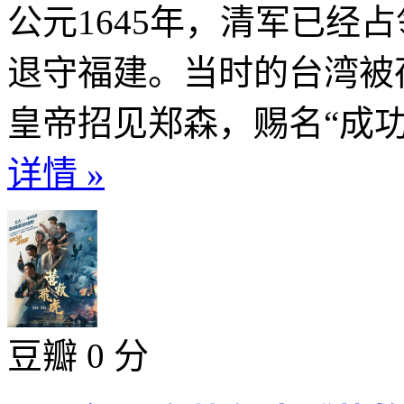
公元1645年，清军已经
退守福建。当时的台湾被
皇帝招见郑森，赐名“成功
详情 »
豆瓣 0 分