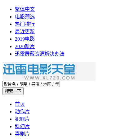
繁体中文
电影筛选
热门排行
最近更新
2019电影
2020新片
迅雷屏蔽资源解决办法
首页
动作片
犯罪片
科幻片
喜剧片