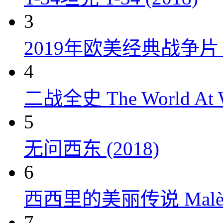
3
2019年欧美经典战争片
4
二战全史 The World At W
5
无问西东 (2018)
6
西西里的美丽传说 Malèna
7