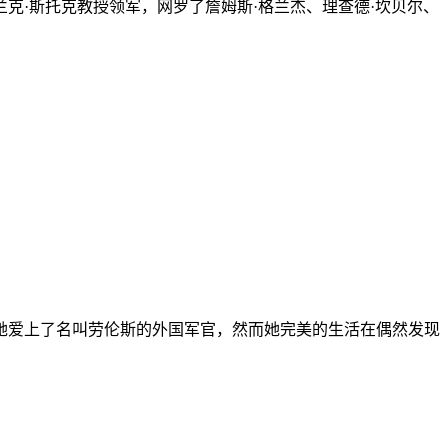
克·斯托克教授领军，网罗了詹姆斯·格兰杰、理查德·坎贝尔、
，她爱上了名叫劳伦斯的外国军官，然而她完美的生活在偶然发现