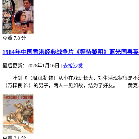
豆瓣 7.8 分
1984年中国香港经典战争片《等待黎明》蓝光国粤
最后更新：2026年1月16日
|
去抢沙发
叶剑飞（周润发 饰）从小在戏班长大，对生活现状很是不满
（万梓良 饰）的男子，两人一见如故，结为了好友。 黄克..
豆瓣 7.1 分