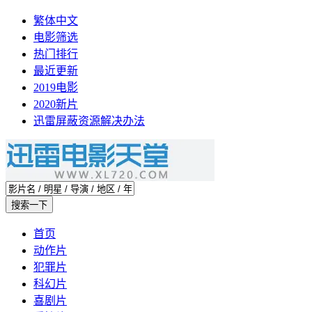
繁体中文
电影筛选
热门排行
最近更新
2019电影
2020新片
迅雷屏蔽资源解决办法
首页
动作片
犯罪片
科幻片
喜剧片