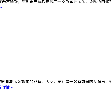
免遭恶意损毁，罗斯福总统授意成立一支盟军夺宝队，该队伍由弗兰
»
统的凯耶斯大家族的的命运。大女儿安妮是一名有前途的女演员
看详情 »