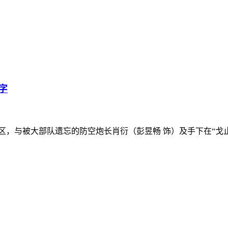
字
，与被大部队遗忘的防空炮长肖衍（彭昱畅 饰）及手下在“戈止