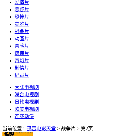
爱情片
悬疑片
恐怖片
灾难片
战争片
动画片
冒险片
惊悚片
奇幻片
剧情片
纪录片
大陆电视剧
港台电视剧
日韩电视剧
欧美电视剧
连载动漫
当前位置：
迅雷电影天堂
> 战争片
> 第2页