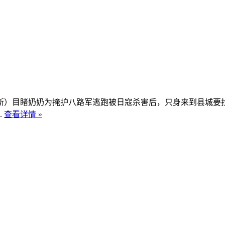
）目睹奶奶为掩护八路军逃跑被日寇杀害后，只身来到县城要找
.
查看详情 »