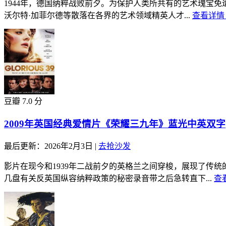
1944年，德国纳粹战败前夕。为保护人类所共有的艺术瑰宝
沃尔特·加菲尔德等散落在各界的艺术领域精英人才...
查看详情 
豆瓣 7.0 分
2009年英国经典爱情片《荣耀三九年》蓝光中英双字
最后更新：2026年2月3日
|
去抢沙发
影片在现今和1939年二战前夕的英格兰之间穿梭，展现了传
几盘有关反英国纵容纳粹政策的秘密录音带之后急转直下...
查