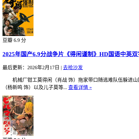
豆瓣 6.9 分
2025年国产6.9分战争片《得闲谨制》HD国语中英双
最后更新：2026年2月17日
|
去抢沙发
机械厂钳工莫得闲（肖战 饰）拖家带口随逃难队伍躲进山区
（杨新鸣 饰）以及儿子莫等...
查看详情 »