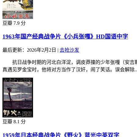
豆瓣 7.9 分
1963年国产经典战争片《小兵张嘎》HD国语中字
最后更新：2026年2月2日
|
去抢沙发
抗日战争时期的河北白洋淀，调皮莽撞的少年张嘎（安吉斯
真遇见罗金宝时，他将对方当作了汉奸，闹了笑话。误会解除..
豆瓣 8.1 分
1959年日本经典战争片《野火》蓝光中英双字