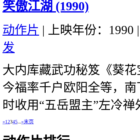
笑傲江湖 (1990)
动作片
|
上映年份：1990
|
发
大内库藏武功秘笈《葵花
今福率千户欧阳全等，南
时收用“五岳盟主”左冷禅外
«
1
2
3
4
5
...
»
末页