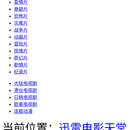
爱情片
悬疑片
恐怖片
灾难片
战争片
动画片
冒险片
惊悚片
奇幻片
剧情片
纪录片
大陆电视剧
港台电视剧
日韩电视剧
欧美电视剧
连载动漫
当前位置：
迅雷电影天堂