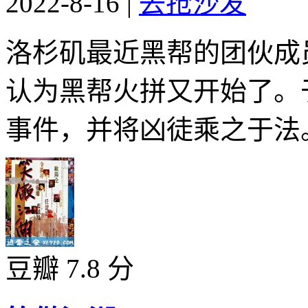
2022-8-16
|
去抢沙发
洛杉矶最近黑帮的团伙成
认为黑帮火拼又开始了。
事件，并将凶徒乘之于法。
豆瓣 7.8 分