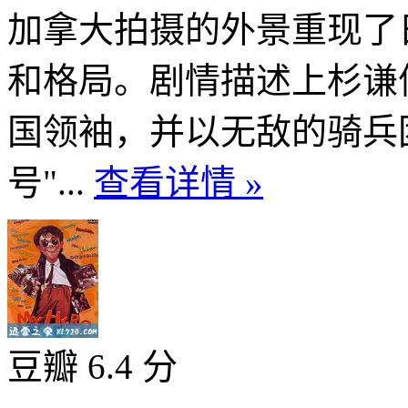
加拿大拍摄的外景重现了
和格局。剧情描述上杉谦
国领袖，并以无敌的骑兵团
号"...
查看详情 »
豆瓣 6.4 分