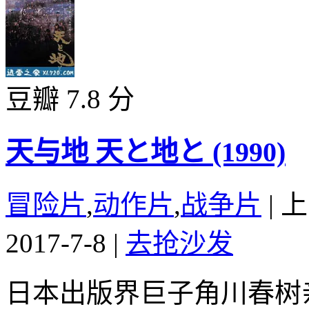
豆瓣 7.8 分
天与地 天と地と (1990)
冒险片
,
动作片
,
战争片
|
上
2017-7-8
|
去抢沙发
日本出版界巨子角川春树