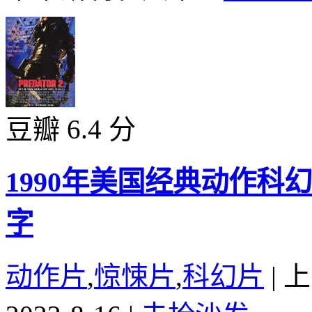
豆瓣 6.4 分
1990年美国经典动作科
字
动作片
,
惊悚片
,
科幻片
|
上