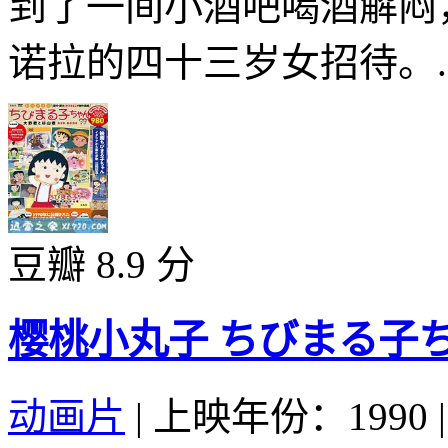
到了一间小酒吧喝酒解闷
诺拉的四十三岁女招待。..
豆瓣 8.9 分
樱桃小丸子 ちびまる子ちゃん
动画片
|
上映年份：1990
|