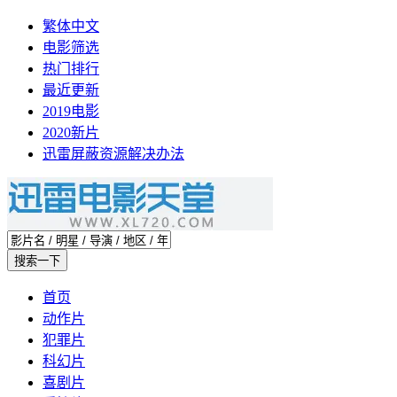
繁体中文
电影筛选
热门排行
最近更新
2019电影
2020新片
迅雷屏蔽资源解决办法
首页
动作片
犯罪片
科幻片
喜剧片