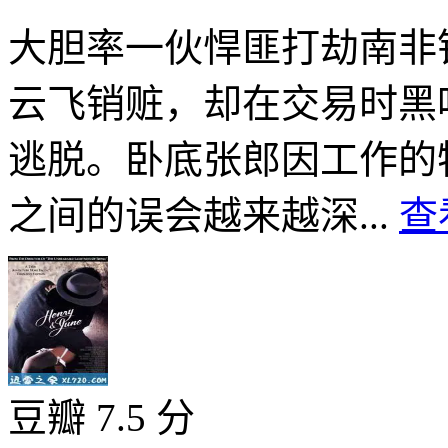
大胆率一伙悍匪打劫南非
云飞销赃，却在交易时黑
逃脱。卧底张郎因工作的
之间的误会越来越深...
查
豆瓣 7.5 分