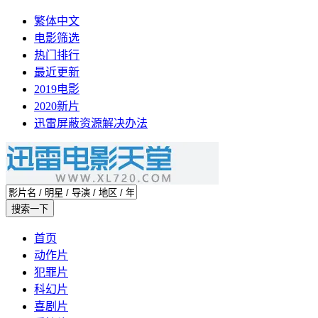
繁体中文
电影筛选
热门排行
最近更新
2019电影
2020新片
迅雷屏蔽资源解决办法
首页
动作片
犯罪片
科幻片
喜剧片