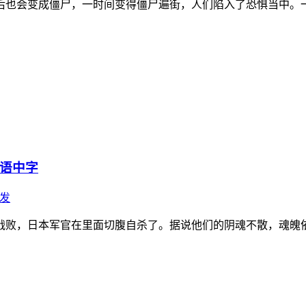
后也会变成僵尸，一时间变得僵尸遍街，人们陷入了恐惧当中。
双语中字
发
败，日本军官在里面切腹自杀了。据说他们的阴魂不散，魂魄依