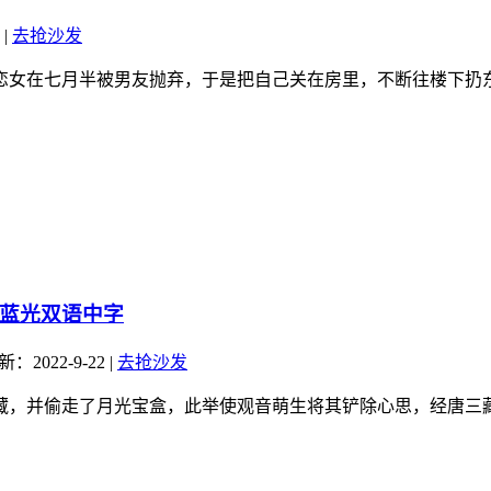
|
去抢沙发
女在七月半被男友抛弃，于是把自己关在房里，不断往楼下扔东西
》蓝光双语中字
：2022-9-22
|
去抢沙发
，并偷走了月光宝盒，此举使观音萌生将其铲除心思，经唐三藏