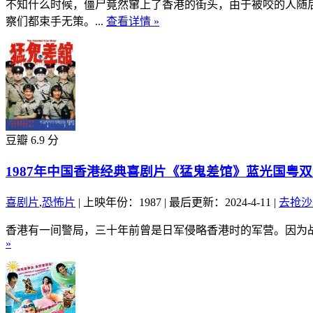
不知什么时候，僵尸竟然窜上了香港的街头，由于被咬的人随
察们都束手无策。...
查看详情 »
豆瓣 6.9 分
1987年中国香港经典喜剧片《猛鬼差馆》蓝光国粤
喜剧片
,
恐怖片
|
上映年份：1987
|
最后更新：2024-4-11
|
去抢沙
香港有一间警局，三十年前曾是日军侵略香港时的军营。因为战
»