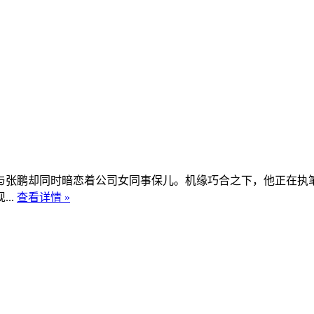
与张鹏却同时暗恋着公司女同事保儿。机缘巧合之下，他正在执
..
查看详情 »