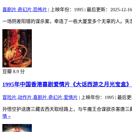
喜剧片
,
奇幻片
,
恐怖片
|
上映年份：1995
|
最后更新：2025-12-16
一场阴差阳错的谋杀案，牵连了一栋大厦里多个无辜的人。失恋
豆瓣 8.9 分
1995年中国香港喜剧爱情片《大话西游之月光宝盒
冒险片
,
动作片
,
喜剧片
,
奇幻片
,
爱情片
|
上映年份：1995
|
最后更新
孙悟空护送唐三藏去西天取经路上，与牛魔王合谋欲杀害唐三藏
情 »