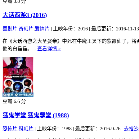
豆瓣 3.8 分
大话西游3 (2016)
喜剧片
,
奇幻片
,
爱情片
|
上映年份：2016
|
最后更新：2016-11-13
在《大话西游之大圣娶亲》中死在牛魔王叉下的紫霞仙子，将
他的白晶晶。...
查看详情 »
豆瓣 6.6 分
猛鬼学堂 猛鬼學堂 (1988)
恐怖片
,
科幻片
|
上映年份：1988
|
最后更新：2016-9-26
|
去抢沙