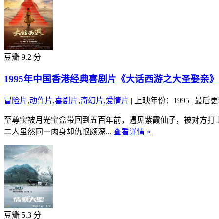
豆瓣 9.2 分
1995年中国香港经典喜剧片《大话西游之大圣娶亲
冒险片
,
动作片
,
喜剧片
,
奇幻片
,
爱情片
|
上映年份：1995
|
最后更新
至尊宝被月光宝盒带回到五百年前，遇见紫霞仙子，被对方打
二人虽然同一肉身却仇恨颇深...
查看详情 »
豆瓣 5.3 分