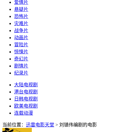
爱情片
悬疑片
恐怖片
灾难片
战争片
动画片
冒险片
惊悚片
奇幻片
剧情片
纪录片
大陆电视剧
港台电视剧
日韩电视剧
欧美电视剧
连载动漫
当前位置：
迅雷电影天堂
> 刘镇伟编剧的电影