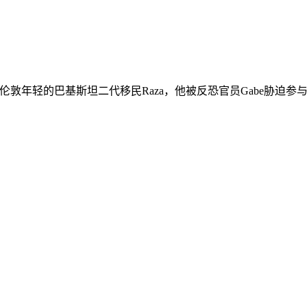
，讲述东伦敦年轻的巴基斯坦二代移民Raza，他被反恐官员Gabe胁