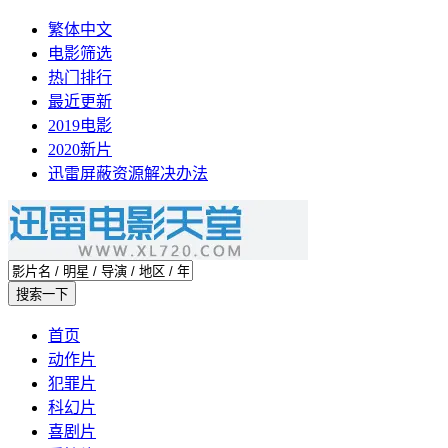
繁体中文
电影筛选
热门排行
最近更新
2019电影
2020新片
迅雷屏蔽资源解决办法
首页
动作片
犯罪片
科幻片
喜剧片