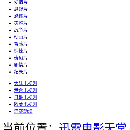
爱情片
悬疑片
恐怖片
灾难片
战争片
动画片
冒险片
惊悚片
奇幻片
剧情片
纪录片
大陆电视剧
港台电视剧
日韩电视剧
欧美电视剧
连载动漫
当前位置：
迅雷电影天堂