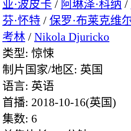
亚·波皮卡
/
阿琳泽·科纳
/
芬·怀特
/
保罗·布莱克维
考林
/
Nikola Djuricko
类型: 惊悚
制片国家/地区: 英国
语言: 英语
首播: 2018-10-16(英国)
集数: 6