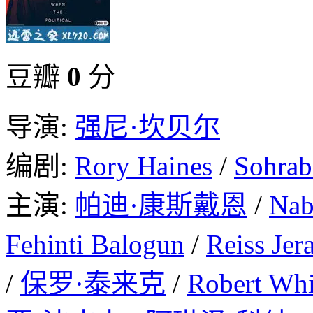
豆瓣
0
分
导演:
强尼·坎贝尔
编剧:
Rory Haines
/
Sohrab
主演:
帕迪·康斯戴恩
/
Nab
Fehinti Balogun
/
Reiss Jer
/
保罗·泰来克
/
Robert Whi