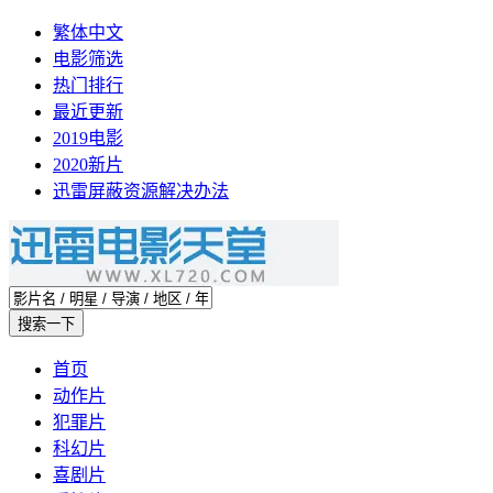
繁体中文
电影筛选
热门排行
最近更新
2019电影
2020新片
迅雷屏蔽资源解决办法
首页
动作片
犯罪片
科幻片
喜剧片