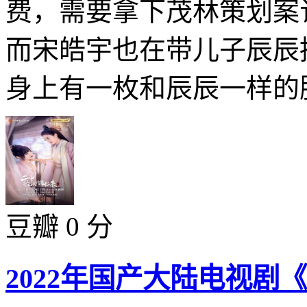
费，需要拿下茂林策划案
而宋皓宇也在带儿子辰辰
身上有一枚和辰辰一样的胸
豆瓣 0 分
2022年国产大陆电视剧