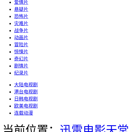
爱情片
悬疑片
恐怖片
灾难片
战争片
动画片
冒险片
惊悚片
奇幻片
剧情片
纪录片
大陆电视剧
港台电视剧
日韩电视剧
欧美电视剧
连载动漫
当前位置：
迅雷电影天堂