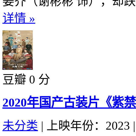
姜芥（谢彬彬 饰），却跌入
详情 »
豆瓣 0 分
2020年国产古装片《紫
未分类
|
上映年份：2023
|