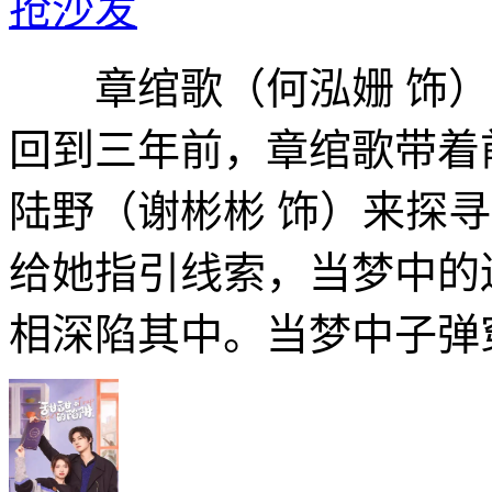
抢沙发
章绾歌（何泓姗 饰）
回到三年前，章绾歌带着
陆野（谢彬彬 饰）来探
给她指引线索，当梦中的
相深陷其中。当梦中子弹穿