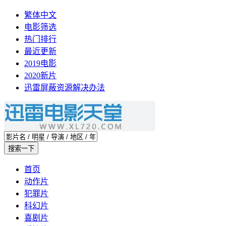
繁体中文
电影筛选
热门排行
最近更新
2019电影
2020新片
迅雷屏蔽资源解决办法
首页
动作片
犯罪片
科幻片
喜剧片