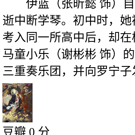
伊蓝（张昕懿 饰）自
逝中断学琴。初中时，她
考入同一所高中后，却在
马童小乐（谢彬彬 饰）
三重奏乐团，并向罗宁子发
豆瓣 0 分