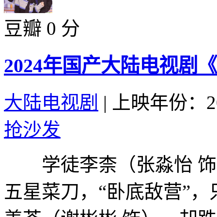
豆瓣 0 分
2024年国产大陆电视剧
大陆电视剧
|
上映年份：20
抢沙发
学徒李柰（张淼怡 饰
五星菜刀，“卧底敌营”，