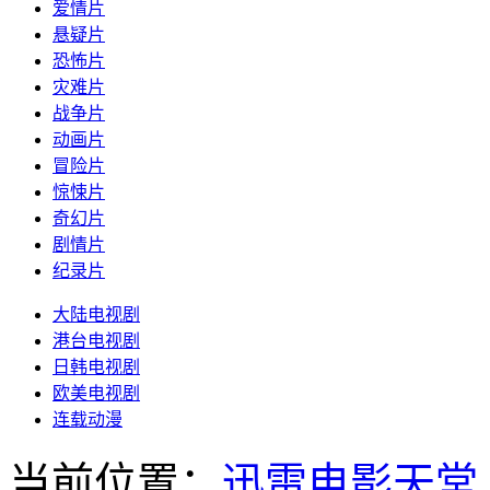
爱情片
悬疑片
恐怖片
灾难片
战争片
动画片
冒险片
惊悚片
奇幻片
剧情片
纪录片
大陆电视剧
港台电视剧
日韩电视剧
欧美电视剧
连载动漫
当前位置：
迅雷电影天堂