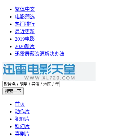
繁体中文
电影筛选
热门排行
最近更新
2019电影
2020新片
迅雷屏蔽资源解决办法
首页
动作片
犯罪片
科幻片
喜剧片