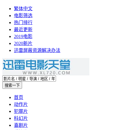
繁体中文
电影筛选
热门排行
最近更新
2019电影
2020新片
迅雷屏蔽资源解决办法
首页
动作片
犯罪片
科幻片
喜剧片