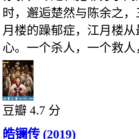
时，邂逅楚然与陈余之，
月楼的躁郁症，江月楼从
心。一个杀人，一个救人，
豆瓣 4.7 分
皓镧传 (2019)