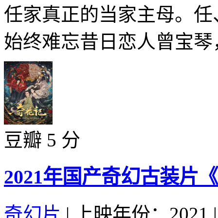
任家真正的当家主母。任
始终难忘昔日恋人曾宝琴，
豆瓣 5 分
2021年国产奇幻古装片
奇幻片
|
上映年份：2021
|