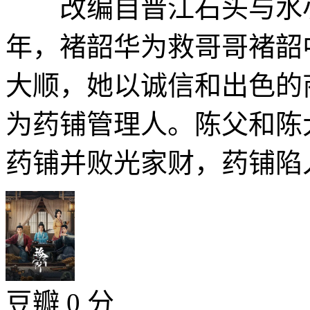
改编自晋江石头与水小
年，褚韶华为救哥哥褚韶
大顺，她以诚信和出色的
为药铺管理人。陈父和陈
药铺并败光家财，药铺陷入
豆瓣 0 分