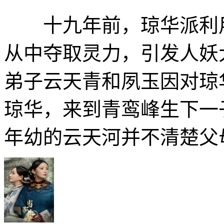
十九年前，琼华派利用
从中夺取灵力，引发人妖
弟子云天青和夙玉因对琼
琼华，来到青鸾峰生下一
年幼的云天河并不清楚父母