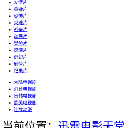
爱情片
悬疑片
恐怖片
灾难片
战争片
动画片
冒险片
惊悚片
奇幻片
剧情片
纪录片
大陆电视剧
港台电视剧
日韩电视剧
欧美电视剧
连载动漫
当前位置：
迅雷电影天堂