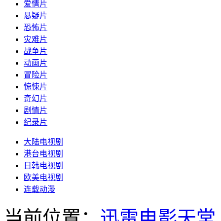
爱情片
悬疑片
恐怖片
灾难片
战争片
动画片
冒险片
惊悚片
奇幻片
剧情片
纪录片
大陆电视剧
港台电视剧
日韩电视剧
欧美电视剧
连载动漫
当前位置：
迅雷电影天堂