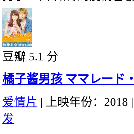
豆瓣 5.1 分
橘子酱男孩 ママレード・ボー
爱情片
|
上映年份：2018
|
发