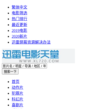
繁体中文
电影筛选
热门排行
最近更新
2019电影
2020新片
迅雷屏蔽资源解决办法
首页
动作片
犯罪片
科幻片
喜剧片