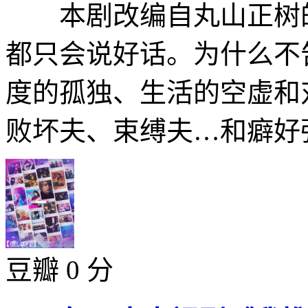
本剧改编自丸山正树的
都只会说好话。为什么不
度的孤独、生活的空虚和
败坏夫、束缚夫…和癖好强
豆瓣 0 分