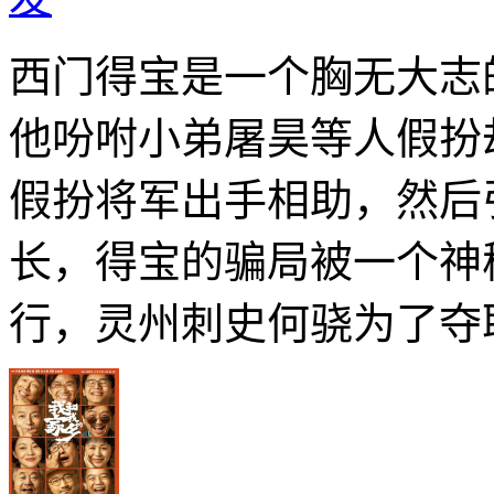
西门得宝是一个胸无大志
他吩咐小弟屠昊等人假扮
假扮将军出手相助，然后
长，得宝的骗局被一个神
行，灵州刺史何骁为了夺取