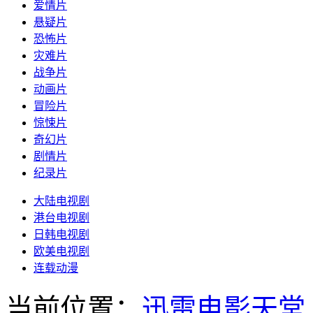
爱情片
悬疑片
恐怖片
灾难片
战争片
动画片
冒险片
惊悚片
奇幻片
剧情片
纪录片
大陆电视剧
港台电视剧
日韩电视剧
欧美电视剧
连载动漫
当前位置：
迅雷电影天堂