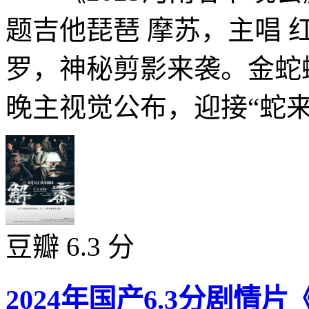
题吉他琵琶 摩苏，主唱 
罗，神秘剪影来袭。金蛇蜿
晚主视觉公布，迎接“蛇来运
豆瓣 6.3 分
2024年国产6.3分剧情