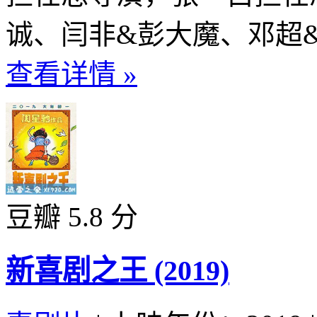
诚、闫非&彭大魔、邓超&
查看详情 »
豆瓣 5.8 分
新喜剧之王 (2019)