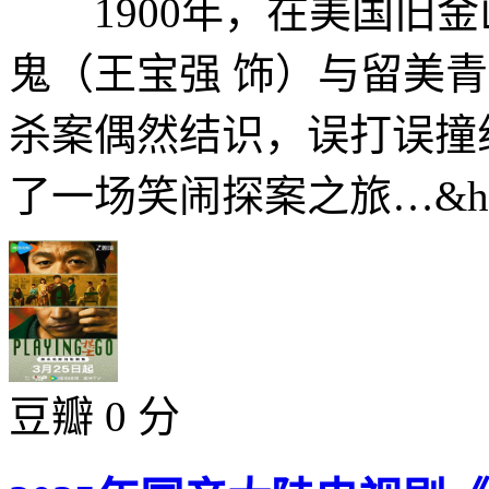
1900年，在美国旧金
鬼（王宝强 饰）与留美
杀案偶然结识，误打误撞
了一场笑闹探案之旅…&hel
豆瓣 0 分