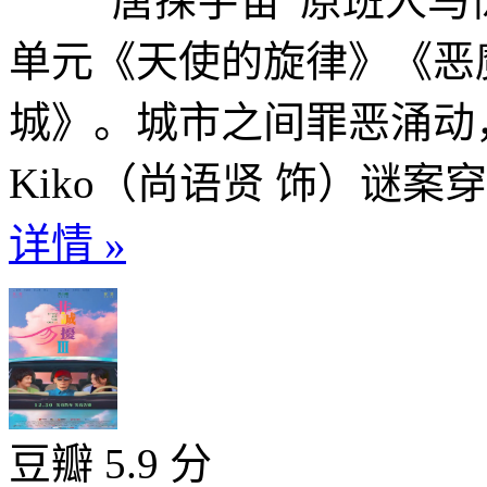
“唐探宇宙”原班人马
单元《天使的旋律》《恶
城》。城市之间罪恶涌动
Kiko（尚语贤 饰）谜案穿
详情 »
豆瓣 5.9 分