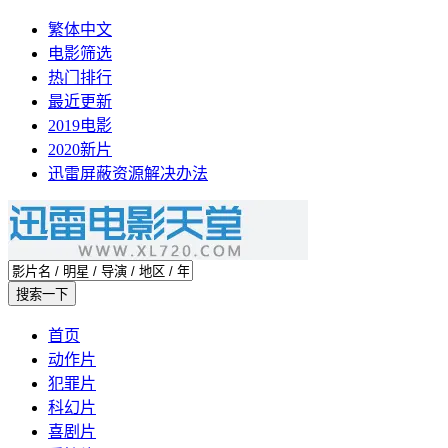
繁体中文
电影筛选
热门排行
最近更新
2019电影
2020新片
迅雷屏蔽资源解决办法
首页
动作片
犯罪片
科幻片
喜剧片