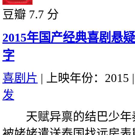
豆瓣 7.7 分
2015年国产经典喜剧
字
喜剧片
|
上映年份：2015
|
发
天赋异禀的结巴少年秦
被姥姥遣送泰国找远房表