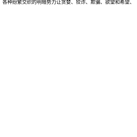
人，各种纷繁交织的明暗势力让贪婪、狡诈、欺骗、欲望和希望、