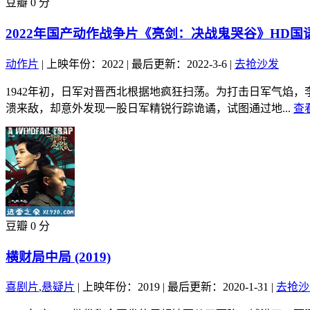
豆瓣 0 分
2022年国产动作战争片《亮剑：决战鬼哭谷》HD国
动作片
|
上映年份：2022
|
最后更新：2022-3-6
|
去抢沙发
1942年初，日军对晋西北根据地疯狂扫荡。为打击日军气焰
溃来敌，却意外发现一股日军精锐行踪诡谲，试图通过地...
查
豆瓣 0 分
横财局中局 (2019)
喜剧片
,
悬疑片
|
上映年份：2019
|
最后更新：2020-1-31
|
去抢沙