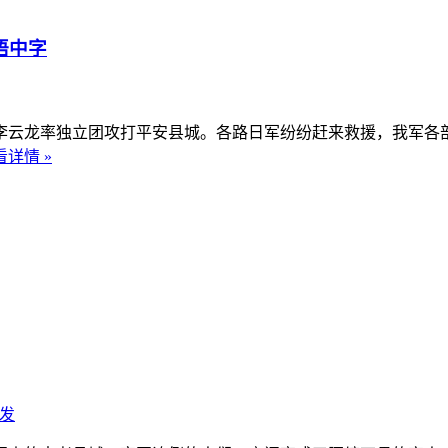
语中字
，李云龙率独立团攻打平安县城。各路日军纷纷赶来救援，我军
看详情 »
发