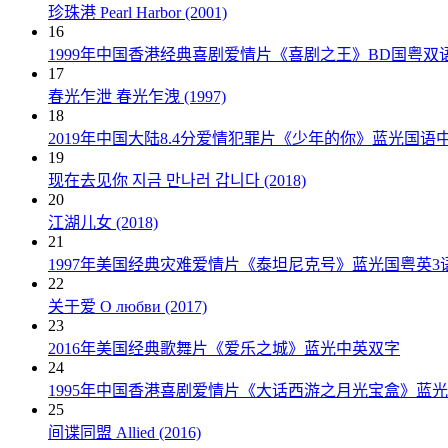
珍珠港 Pearl Harbor (2001)
16
1999年中国香港经典喜剧爱情片《喜剧之王》BD国粤双
17
春光乍泄 春光乍洩 (1997)
18
2019年中国大陆8.4分爱情犯罪片《少年的你》蓝光国语
19
现在去见你 지금 만나러 갑니다 (2018)
20
江湖儿女 (2018)
21
1997年美国经典灾难爱情片《泰坦尼克号》蓝光国粤英3
22
关于爱 О любви (2017)
23
2016年美国经典歌舞片《爱乐之城》蓝光中英双字
24
1995年中国香港喜剧爱情片《大话西游之月光宝盒》蓝
25
间谍同盟 Allied (2016)