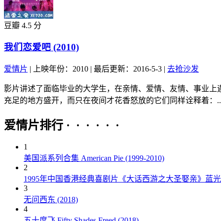
豆瓣 4.5 分
我们恋爱吧 (2010)
爱情片
|
上映年份：2010
|
最后更新：2016-5-3
|
去抢沙发
影片讲述了面临毕业的大学生，在亲情、爱情、友情、事业上
充足的地方盛开，而只在夜间才花香怒放的它们同样诠释着：..
爱情片排行 · · · · · ·
1
美国派系列合集 American Pie (1999-2010)
2
1995年中国香港经典喜剧片《大话西游之大圣娶亲》蓝
3
无问西东 (2018)
4
五十度飞 Fifty Shades Freed (2018)