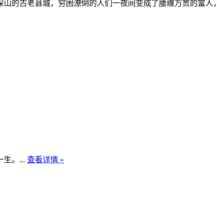
西深山的古老县城，穷困潦倒的人们一夜间变成了腰缠万贯的富
。...
查看详情 »