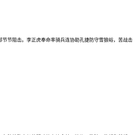
各部节节阻击。李正虎奉命率骑兵连协助孔捷防守雪狼峪，苦战击