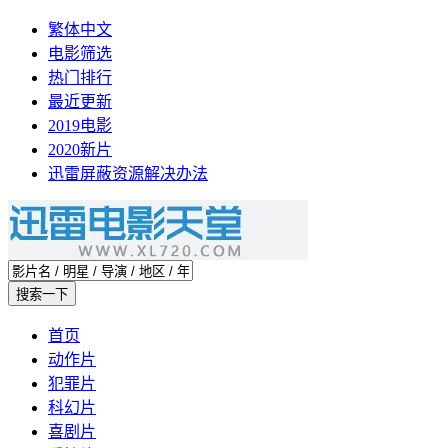
繁体中文
电影筛选
热门排行
最近更新
2019电影
2020新片
迅雷屏蔽资源解决办法
首页
动作片
犯罪片
科幻片
喜剧片