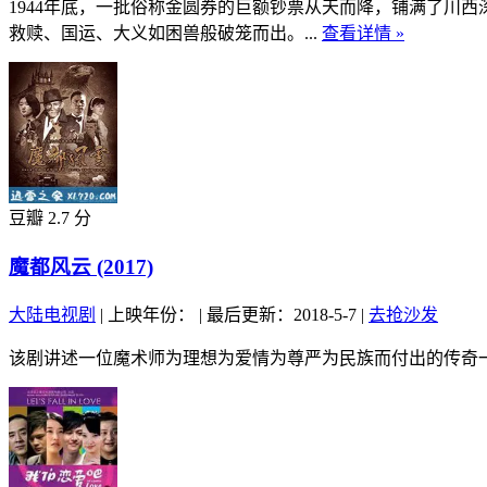
1944年底，一批俗称金圆券的巨额钞票从天而降，铺满了川
救赎、国运、大义如困兽般破笼而出。...
查看详情 »
豆瓣 2.7 分
魔都风云 (2017)
大陆电视剧
|
上映年份：
|
最后更新：2018-5-7
|
去抢沙发
该剧讲述一位魔术师为理想为爱情为尊严为民族而付出的传奇一生