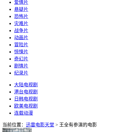
爱情片
悬疑片
恐怖片
灾难片
战争片
动画片
冒险片
惊悚片
奇幻片
剧情片
纪录片
大陆电视剧
港台电视剧
日韩电视剧
欧美电视剧
连载动漫
当前位置：
迅雷电影天堂
> 王全有参演的电影