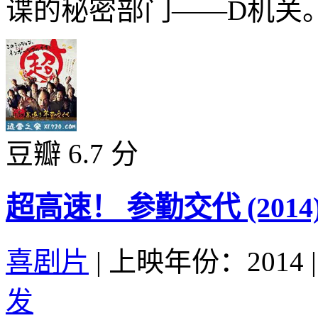
谍的秘密部门——D机关。.
豆瓣 6.7 分
超高速！ 参勤交代 (2014
喜剧片
|
上映年份：2014
|
发