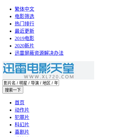
繁体中文
电影筛选
热门排行
最近更新
2019电影
2020新片
迅雷屏蔽资源解决办法
首页
动作片
犯罪片
科幻片
喜剧片