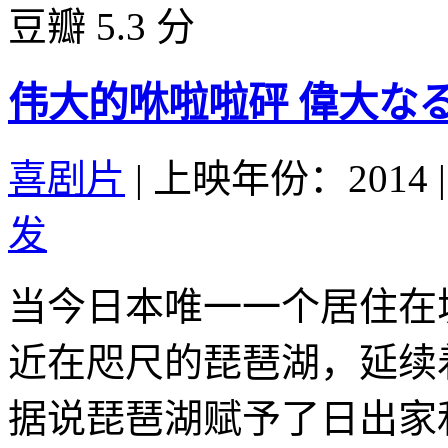
豆瓣 5.3 分
伟大的咻啦啦砰 偉大なる、
喜剧片
|
上映年份：2014
|
发
当今日本唯一一个居住在
近在咫尺的琵琶湖，延续
据说琵琶湖赋予了日出家