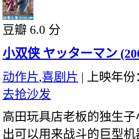
豆瓣 6.0 分
小双侠 ヤッターマン (200
动作片
,
喜剧片
|
上映年份：
去抢沙发
高田玩具店老板的独生子
出可以用来战斗的巨型机