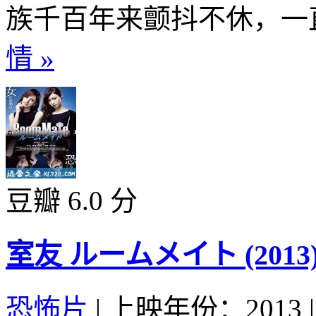
族千百年来颤抖不休，一直
情 »
豆瓣 6.0 分
室友 ルームメイト (2013
恐怖片
|
上映年份：2013
|