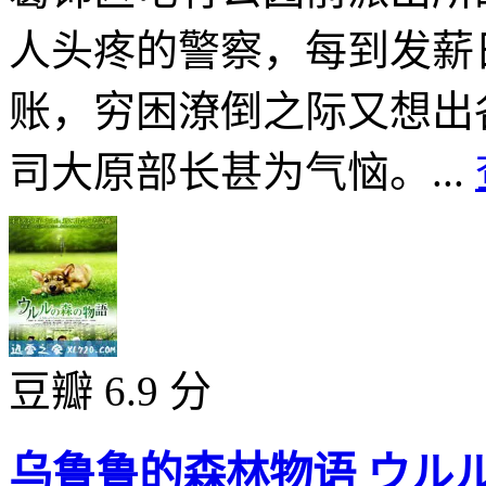
人头疼的警察，每到发薪
账，穷困潦倒之际又想出
司大原部长甚为气恼。...
豆瓣 6.9 分
乌鲁鲁的森林物语 ウルルの