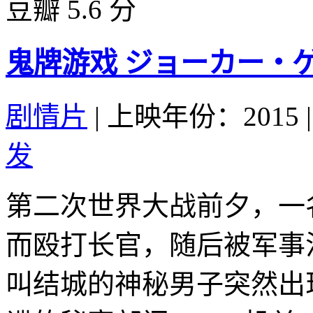
豆瓣 5.6 分
鬼牌游戏 ジョーカー・ゲーム
剧情片
|
上映年份：2015
|
发
第二次世界大战前夕，一
而殴打长官，随后被军事
叫结城的神秘男子突然出