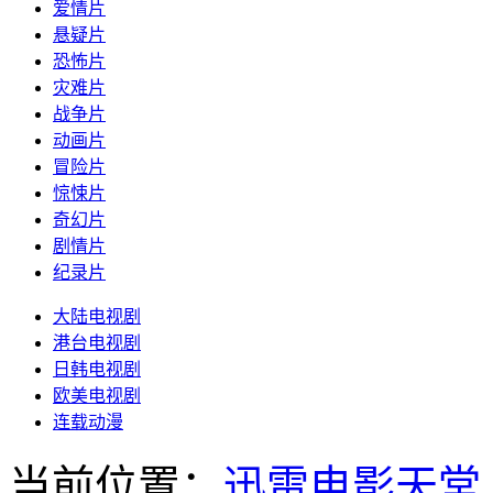
爱情片
悬疑片
恐怖片
灾难片
战争片
动画片
冒险片
惊悚片
奇幻片
剧情片
纪录片
大陆电视剧
港台电视剧
日韩电视剧
欧美电视剧
连载动漫
当前位置：
迅雷电影天堂