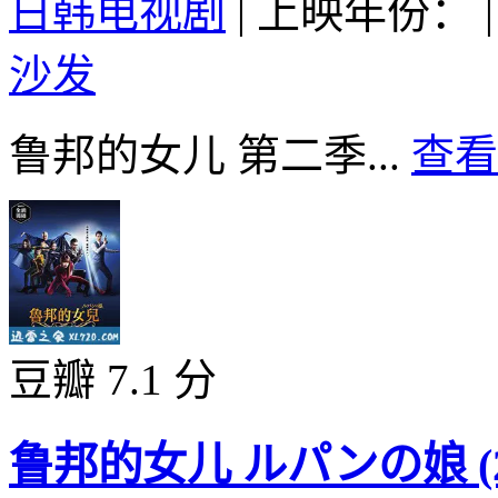
日韩电视剧
|
上映年份：
|
沙发
鲁邦的女儿 第二季...
查看
豆瓣 7.1 分
鲁邦的女儿 ルパンの娘 (20