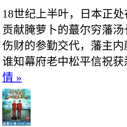
18世纪上半叶，日本正
贡献腌萝卜的蕞尔穷藩汤
伤财的参勤交代，藩主内
谁知幕府老中松平信祝获悉
情 »