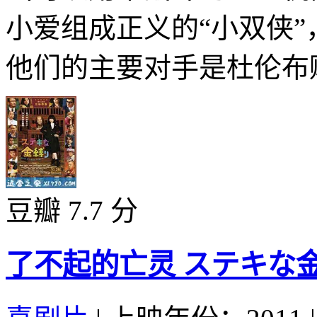
小爱组成正义的“小双侠
他们的主要对手是杜伦布贼
豆瓣 7.7 分
了不起的亡灵 ステキな金縛り