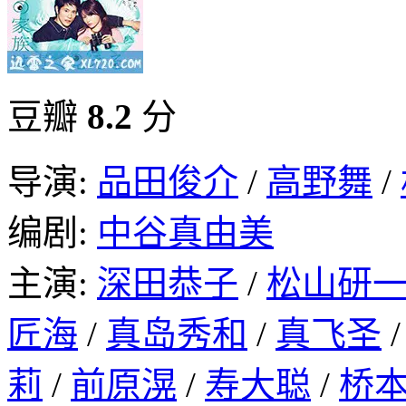
豆瓣
8.2
分
导演:
品田俊介
/
高野舞
/
编剧:
中谷真由美
主演:
深田恭子
/
松山研
匠海
/
真岛秀和
/
真飞圣
莉
/
前原滉
/
寿大聪
/
桥