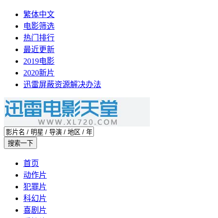
繁体中文
电影筛选
热门排行
最近更新
2019电影
2020新片
迅雷屏蔽资源解决办法
首页
动作片
犯罪片
科幻片
喜剧片