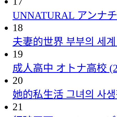
17
UNNATURAL アンナチュ
18
夫妻的世界 부부의 세계 (
19
成人高中 オトナ高校 (20
20
她的私生活 그녀의 사생활 
21