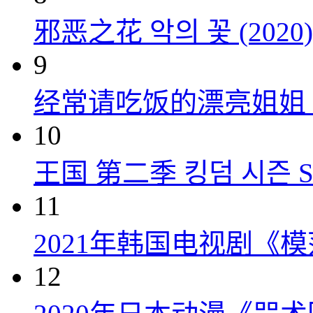
邪恶之花 악의 꽃 (2020)
9
经常请吃饭的漂亮姐姐 밥 잘
10
王国 第二季 킹덤 시즌 Seas
11
2021年韩国电视剧《
12