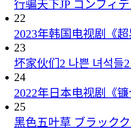
行骗天下JP コンフィデンス
22
2023年韩国电视剧《超
23
坏家伙们2 나쁜 녀석들2 (
24
2022年日本电视剧《镰
25
黑色五叶草 ブラッククロー