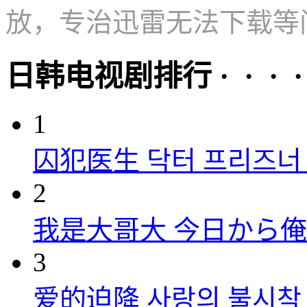
放，专治迅雷无法下载等
日韩电视剧排行 · · · · 
1
囚犯医生 닥터 프리즈너 (
2
我是大哥大 今日から俺は！
3
爱的迫降 사랑의 불시착 (