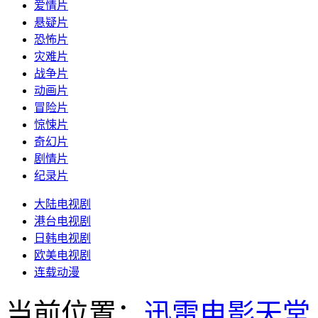
爱情片
悬疑片
恐怖片
灾难片
战争片
动画片
冒险片
惊悚片
奇幻片
剧情片
纪录片
大陆电视剧
港台电视剧
日韩电视剧
欧美电视剧
连载动漫
当前位置：
迅雷电影天堂