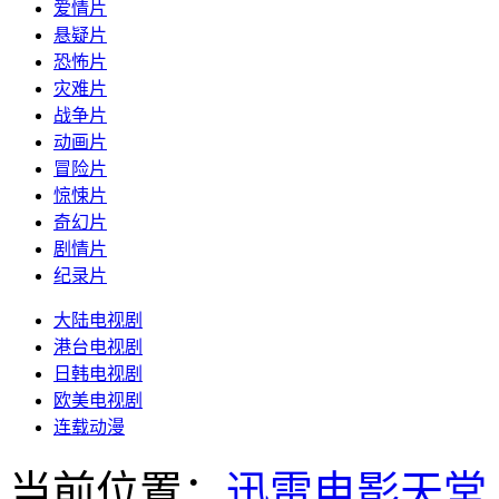
爱情片
悬疑片
恐怖片
灾难片
战争片
动画片
冒险片
惊悚片
奇幻片
剧情片
纪录片
大陆电视剧
港台电视剧
日韩电视剧
欧美电视剧
连载动漫
当前位置：
迅雷电影天堂