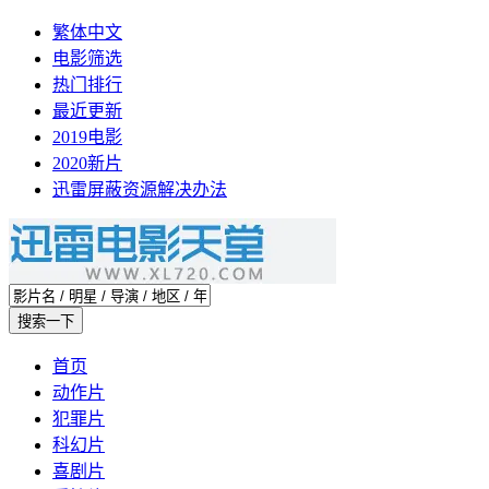
繁体中文
电影筛选
热门排行
最近更新
2019电影
2020新片
迅雷屏蔽资源解决办法
首页
动作片
犯罪片
科幻片
喜剧片