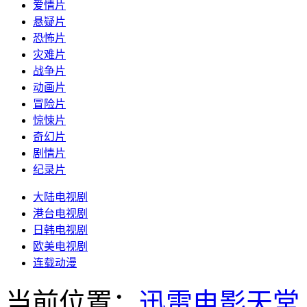
爱情片
悬疑片
恐怖片
灾难片
战争片
动画片
冒险片
惊悚片
奇幻片
剧情片
纪录片
大陆电视剧
港台电视剧
日韩电视剧
欧美电视剧
连载动漫
当前位置：
迅雷电影天堂