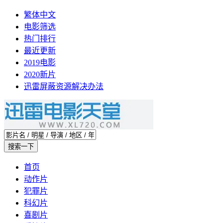
繁体中文
电影筛选
热门排行
最近更新
2019电影
2020新片
迅雷屏蔽资源解决办法
首页
动作片
犯罪片
科幻片
喜剧片