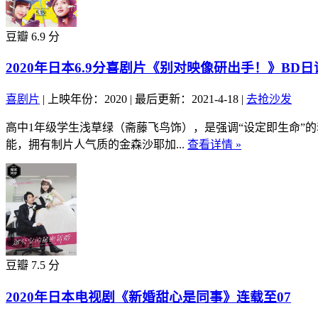
豆瓣 6.9 分
2020年日本6.9分喜剧片《别对映像研出手！》BD
喜剧片
|
上映年份：2020
|
最后更新：2021-4-18
|
去抢沙发
高中1年级学生浅草绿（斋藤飞鸟饰），是强调“设定即生命”
能，拥有制片人气质的金森沙耶加...
查看详情 »
豆瓣 7.5 分
2020年日本电视剧《新婚甜心是同事》连载至07