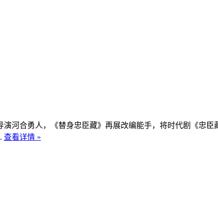
演河合勇人，《替身忠臣藏》再展改编能手，将时代剧《忠臣藏
.
查看详情 »