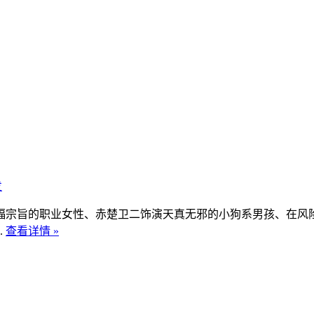
发
福宗旨的职业女性、赤楚卫二饰演天真无邪的小狗系男孩、在风
.
查看详情 »