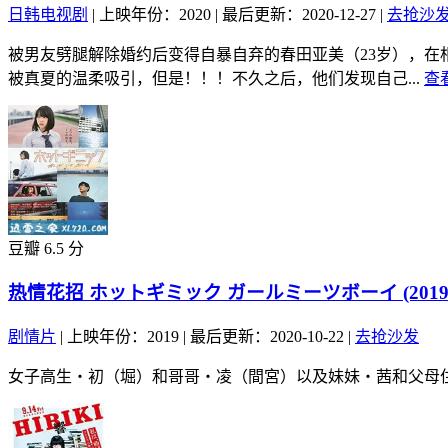
日韩电视剧
|
上映年份：2020
|
最后更新：2020-12-27
|
去抢沙
被男友劈腿解除婚约后变得自暴自弃的春田亚美（23岁），在
被真夏的温柔吸引，但是！！！不久之后，他们发现自己...
查
豆瓣 6.5 分
热情花招 ホットギミック ガールミーツボーイ (2019
剧情片
|
上映年份：2019
|
最后更新：2020-10-22
|
去抢沙发
女子高生・初（堀）和哥哥・凌（間宮）以及妹妹・茜和父母住