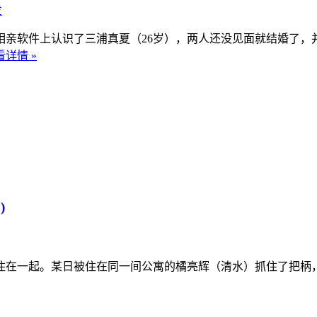
发
相亲软件上认识了三浦真夏（26岁），两人还没见面就结婚了
看详情 »
)
在一起。某日被住在同一间公寓的橘亮辉（清水）抓住了把柄，被