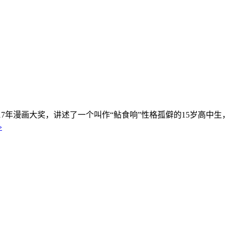
17年漫画大奖，讲述了一个叫作“鲇食响”性格孤僻的15岁高
»