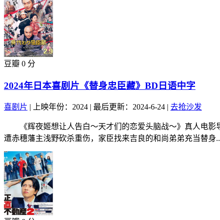
豆瓣 0 分
2024年日本喜剧片《替身忠臣藏》BD日语中字
喜剧片
|
上映年份：2024
|
最后更新：2024-6-24
|
去抢沙发
《辉夜姬想让人告白～天才们的恋爱头脑战～》真人电影导
遭赤穗藩主浅野砍杀重伤，家臣找来吉良的和尚弟弟充当替身..