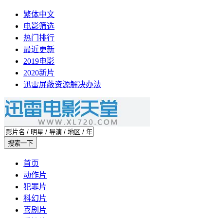
繁体中文
电影筛选
热门排行
最近更新
2019电影
2020新片
迅雷屏蔽资源解决办法
首页
动作片
犯罪片
科幻片
喜剧片