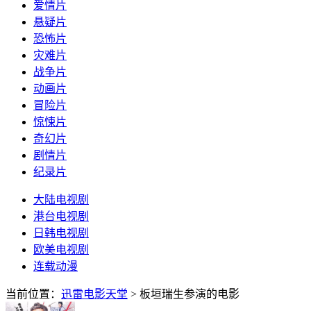
爱情片
悬疑片
恐怖片
灾难片
战争片
动画片
冒险片
惊悚片
奇幻片
剧情片
纪录片
大陆电视剧
港台电视剧
日韩电视剧
欧美电视剧
连载动漫
当前位置：
迅雷电影天堂
> 板垣瑞生参演的电影