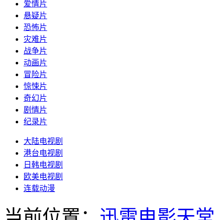
爱情片
悬疑片
恐怖片
灾难片
战争片
动画片
冒险片
惊悚片
奇幻片
剧情片
纪录片
大陆电视剧
港台电视剧
日韩电视剧
欧美电视剧
连载动漫
当前位置：
迅雷电影天堂