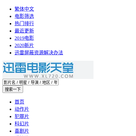
繁体中文
电影筛选
热门排行
最近更新
2019电影
2020新片
迅雷屏蔽资源解决办法
首页
动作片
犯罪片
科幻片
喜剧片