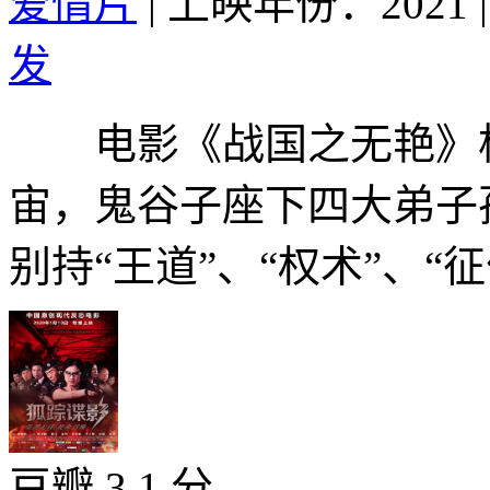
爱情片
|
上映年份：2021
|
发
电影《战国之无艳》构
宙，鬼谷子座下四大弟子
别持“王道”、“权术”、“征伐
豆瓣 3.1 分