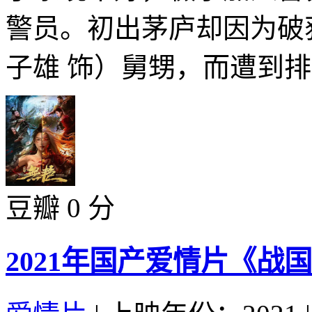
警员。初出茅庐却因为破
子雄 饰）舅甥，而遭到排挤
豆瓣 0 分
2021年国产爱情片《战