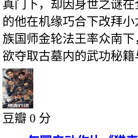
真门下，却因身世之谜在
的他在机缘巧合下改拜小
族国师金轮法王率众南下
欲夺取古墓内的武功秘籍与
豆瓣 0 分