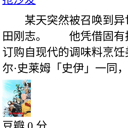
某天突然被召唤到异
田刚志。 他凭借固有
订购自现代的调味料烹
尔·史莱姆「史伊」一同，
豆瓣 0 分