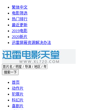
繁体中文
电影筛选
热门排行
最近更新
2019电影
2020新片
迅雷屏蔽资源解决办法
首页
动作片
犯罪片
科幻片
喜剧片