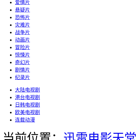
爱情片
悬疑片
恐怖片
灾难片
战争片
动画片
冒险片
惊悚片
奇幻片
剧情片
纪录片
大陆电视剧
港台电视剧
日韩电视剧
欧美电视剧
连载动漫
当前位置：
迅雷电影天堂