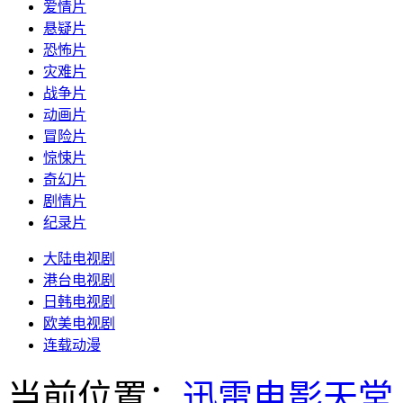
爱情片
悬疑片
恐怖片
灾难片
战争片
动画片
冒险片
惊悚片
奇幻片
剧情片
纪录片
大陆电视剧
港台电视剧
日韩电视剧
欧美电视剧
连载动漫
当前位置：
迅雷电影天堂