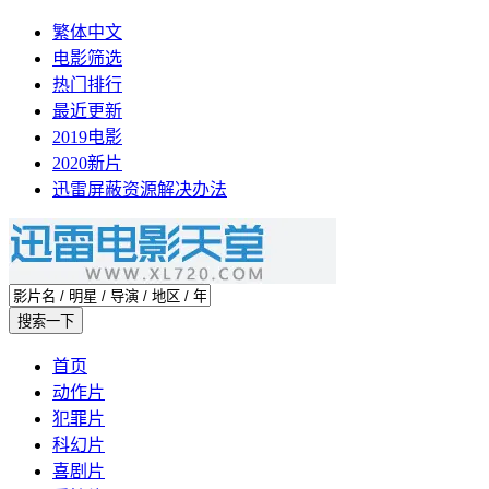
繁体中文
电影筛选
热门排行
最近更新
2019电影
2020新片
迅雷屏蔽资源解决办法
首页
动作片
犯罪片
科幻片
喜剧片