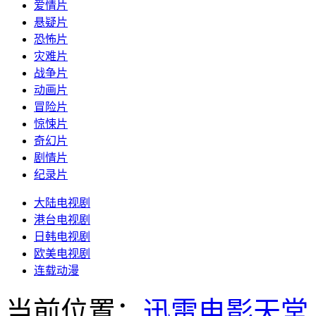
爱情片
悬疑片
恐怖片
灾难片
战争片
动画片
冒险片
惊悚片
奇幻片
剧情片
纪录片
大陆电视剧
港台电视剧
日韩电视剧
欧美电视剧
连载动漫
当前位置：
迅雷电影天堂