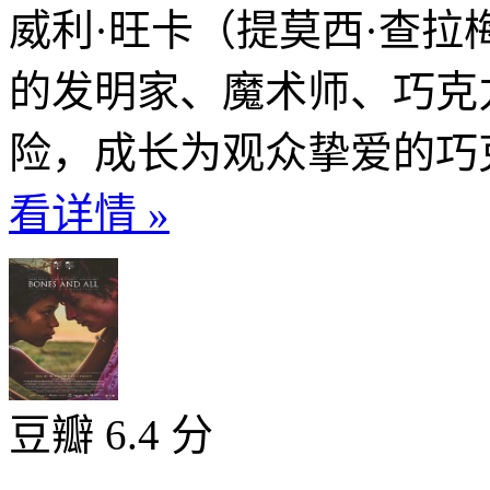
威利·旺卡（提莫西·查拉
的发明家、魔术师、巧克
险，成长为观众挚爱的巧克
看详情 »
豆瓣 6.4 分