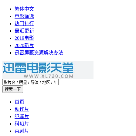
繁体中文
电影筛选
热门排行
最近更新
2019电影
2020新片
迅雷屏蔽资源解决办法
首页
动作片
犯罪片
科幻片
喜剧片