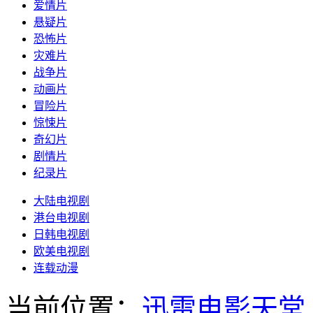
爱情片
悬疑片
恐怖片
灾难片
战争片
动画片
冒险片
惊悚片
奇幻片
剧情片
纪录片
大陆电视剧
港台电视剧
日韩电视剧
欧美电视剧
连载动漫
当前位置：
迅雷电影天堂