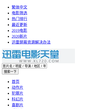
繁体中文
电影筛选
热门排行
最近更新
2019电影
2020新片
迅雷屏蔽资源解决办法
首页
动作片
犯罪片
科幻片
喜剧片