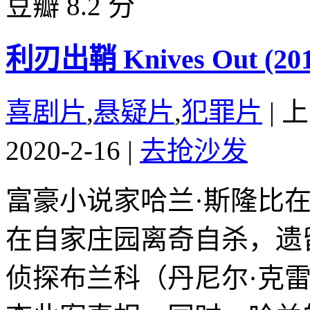
豆瓣 8.2 分
利刃出鞘 Knives Out (201
喜剧片
,
悬疑片
,
犯罪片
|
上
2020-2-16
|
去抢沙发
富豪小说家哈兰·斯隆比在
在自家庄园离奇自杀，遗
侦探布兰科（丹尼尔·克