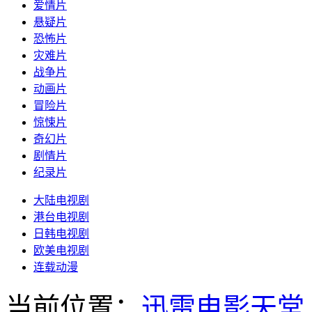
爱情片
悬疑片
恐怖片
灾难片
战争片
动画片
冒险片
惊悚片
奇幻片
剧情片
纪录片
大陆电视剧
港台电视剧
日韩电视剧
欧美电视剧
连载动漫
当前位置：
迅雷电影天堂