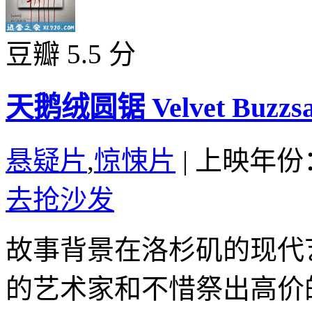
豆瓣 5.5 分
天鹅绒圆锯 Velvet Buzzsaw
悬疑片
,
惊悚片
|
上映年份：
去抢沙发
故事背景在洛杉矶的现代
的艺术家和不惜祭出高价