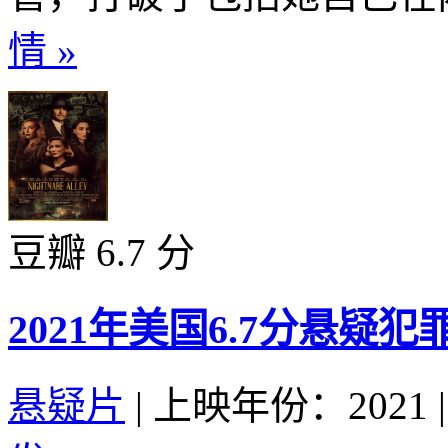
情 »
豆瓣 6.7 分
2021年美国6.7分悬疑
悬疑片
|
上映年份：2021
|