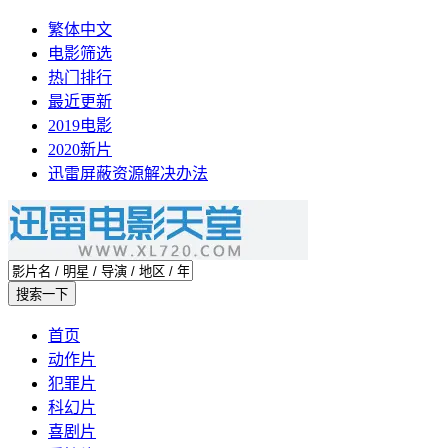
繁体中文
电影筛选
热门排行
最近更新
2019电影
2020新片
迅雷屏蔽资源解决办法
首页
动作片
犯罪片
科幻片
喜剧片