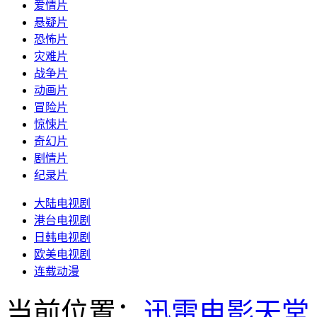
爱情片
悬疑片
恐怖片
灾难片
战争片
动画片
冒险片
惊悚片
奇幻片
剧情片
纪录片
大陆电视剧
港台电视剧
日韩电视剧
欧美电视剧
连载动漫
当前位置：
迅雷电影天堂