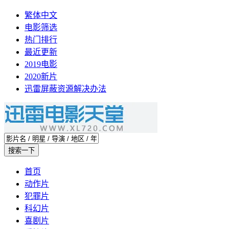
繁体中文
电影筛选
热门排行
最近更新
2019电影
2020新片
迅雷屏蔽资源解决办法
首页
动作片
犯罪片
科幻片
喜剧片