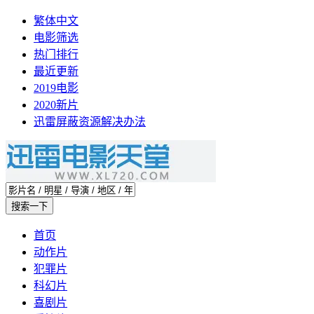
繁体中文
电影筛选
热门排行
最近更新
2019电影
2020新片
迅雷屏蔽资源解决办法
首页
动作片
犯罪片
科幻片
喜剧片