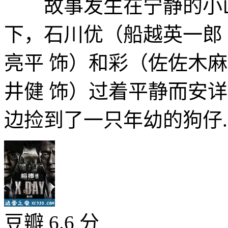
故事发生在宁静的小山
下，石川优（船越英一郎
亮平 饰）和彩（佐佐木
井健 饰）过着平静而安
边捡到了一只年幼的狗仔..
豆瓣 6.6 分