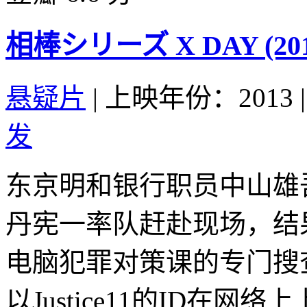
相棒シリーズ X DAY (201
悬疑片
|
上映年份：2013
|
发
东京明和银行职员中山雄
丹宪一率队赶赴现场，结
电脑犯罪对策课的专门搜
以Justice11的ID在