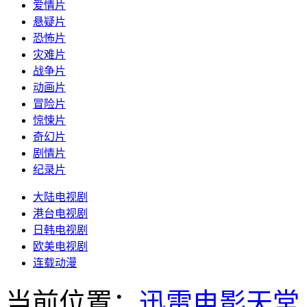
爱情片
悬疑片
恐怖片
灾难片
战争片
动画片
冒险片
惊悚片
奇幻片
剧情片
纪录片
大陆电视剧
港台电视剧
日韩电视剧
欧美电视剧
连载动漫
当前位置：
迅雷电影天堂