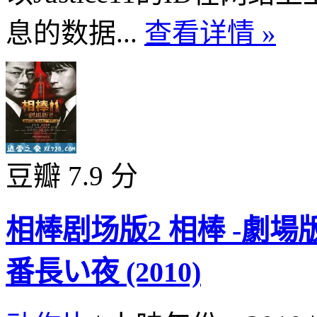
息的数据...
查看详情 »
豆瓣 7.9 分
相棒剧场版2 相棒 -劇場版
番長い夜 (2010)