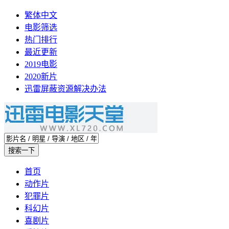
繁体中文
电影筛选
热门排行
最近更新
2019电影
2020新片
迅雷屏蔽资源解决办法
首页
动作片
犯罪片
科幻片
喜剧片