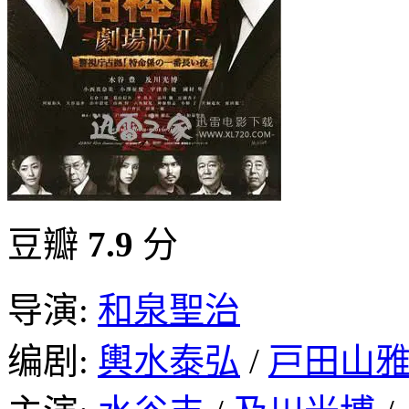
豆瓣
7.9
分
导演:
和泉聖治
编剧:
輿水泰弘
/
戸田山