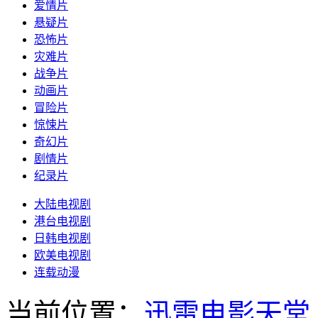
爱情片
悬疑片
恐怖片
灾难片
战争片
动画片
冒险片
惊悚片
奇幻片
剧情片
纪录片
大陆电视剧
港台电视剧
日韩电视剧
欧美电视剧
连载动漫
当前位置：
迅雷电影天堂