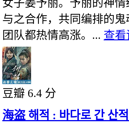
女子姜予丽。予丽的神情
与之合作，共同编排的鬼
团队都热情高涨。...
查看
豆瓣 6.4 分
海盗 해적 : 바다로 간 산적 (