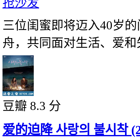
抢沙发
三位闺蜜即将迈入40岁
舟，共同面对生活、爱和失
豆瓣 8.3 分
爱的迫降 사랑의 불시착 (20