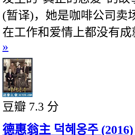
(暂译)，她是咖啡公司
在工作和爱情上都没有成就
»
豆瓣 7.3 分
德惠翁主 덕혜옹주 (2016)