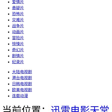
爱情片
悬疑片
恐怖片
灾难片
战争片
动画片
冒险片
惊悚片
奇幻片
剧情片
纪录片
大陆电视剧
港台电视剧
日韩电视剧
欧美电视剧
连载动漫
当前位置：
迅雷电影天堂