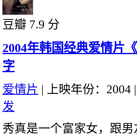
豆瓣 7.9 分
2004年韩国经典爱情
字
爱情片
|
上映年份：2004
|
发
秀真是一个富家女，跟男