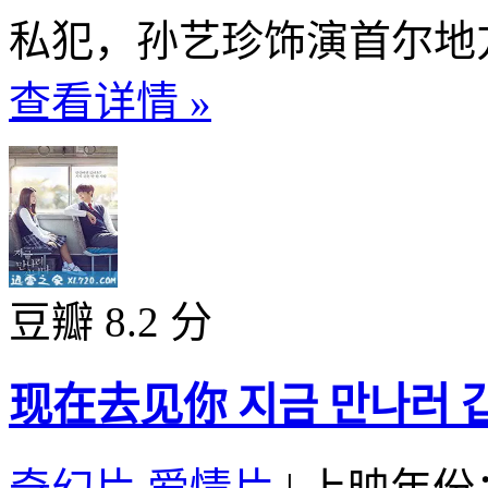
私犯，孙艺珍饰演首尔地方
查看详情 »
豆瓣 8.2 分
现在去见你 지금 만나러 갑니