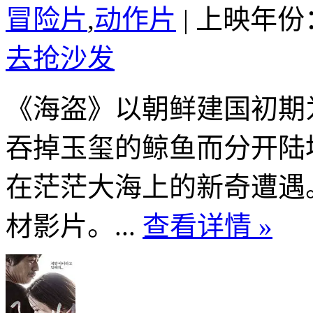
冒险片
,
动作片
|
上映年份：
去抢沙发
《海盗》以朝鲜建国初期
吞掉玉玺的鲸鱼而分开陆
在茫茫大海上的新奇遭遇
材影片。...
查看详情 »