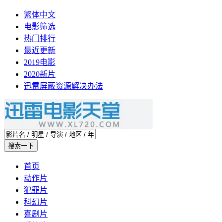
繁体中文
电影筛选
热门排行
最近更新
2019电影
2020新片
迅雷屏蔽资源解决办法
首页
动作片
犯罪片
科幻片
喜剧片