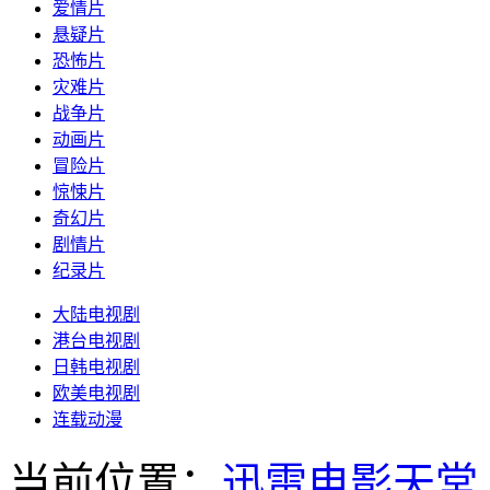
爱情片
悬疑片
恐怖片
灾难片
战争片
动画片
冒险片
惊悚片
奇幻片
剧情片
纪录片
大陆电视剧
港台电视剧
日韩电视剧
欧美电视剧
连载动漫
当前位置：
迅雷电影天堂