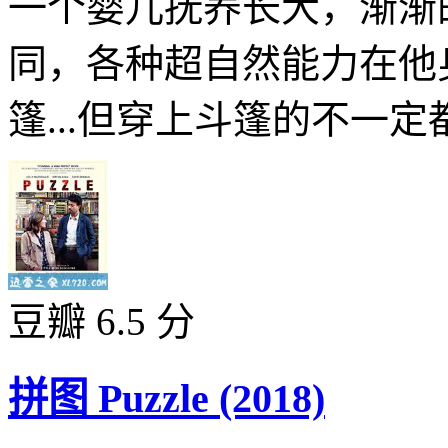
一个婴儿抚养长大，渐渐
同，各种超自然能力在他
篷...但穿上斗篷的不一定都是
豆瓣 6.5 分
拼图 Puzzle (2018)