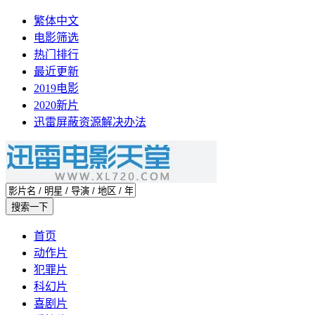
繁体中文
电影筛选
热门排行
最近更新
2019电影
2020新片
迅雷屏蔽资源解决办法
首页
动作片
犯罪片
科幻片
喜剧片