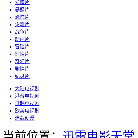
爱情片
悬疑片
恐怖片
灾难片
战争片
动画片
冒险片
惊悚片
奇幻片
剧情片
纪录片
大陆电视剧
港台电视剧
日韩电视剧
欧美电视剧
连载动漫
当前位置：
迅雷电影天堂