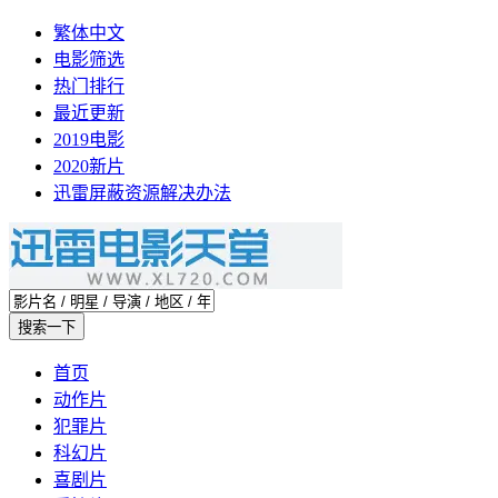
繁体中文
电影筛选
热门排行
最近更新
2019电影
2020新片
迅雷屏蔽资源解决办法
首页
动作片
犯罪片
科幻片
喜剧片