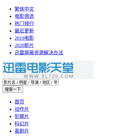
繁体中文
电影筛选
热门排行
最近更新
2019电影
2020新片
迅雷屏蔽资源解决办法
首页
动作片
犯罪片
科幻片
喜剧片