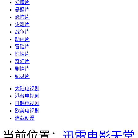
爱情片
悬疑片
恐怖片
灾难片
战争片
动画片
冒险片
惊悚片
奇幻片
剧情片
纪录片
大陆电视剧
港台电视剧
日韩电视剧
欧美电视剧
连载动漫
当前位置：
迅雷电影天堂