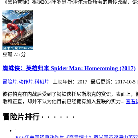
《黑色党徒》根据2014年罗恩·斯塔尔沃斯所著的自传改编，
豆瓣 7.5 分
蜘蛛侠：英雄归来 Spider-Man: Homecoming (2017)
冒险片
,
动作片
,
科幻片
|
上映年份：2017
|
最后更新：2017-10-5
|
彼得帕克在内战后受到了钢铁侠托尼斯塔克的赏识，表面上，
敢和正直，却并不认为他目前已经拥有加入复联的实力...
查看详
冒险片排行 · · · · · ·
1
2016年美国经典动作片《奇异博士》蓝光国英双语中英