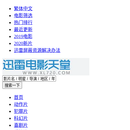
繁体中文
电影筛选
热门排行
最近更新
2019电影
2020新片
迅雷屏蔽资源解决办法
首页
动作片
犯罪片
科幻片
喜剧片