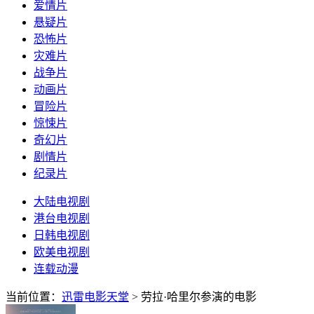
爱情片
悬疑片
恐怖片
灾难片
战争片
动画片
冒险片
惊悚片
奇幻片
剧情片
纪录片
大陆电视剧
港台电视剧
日韩电视剧
欧美电视剧
连载动漫
当前位置：
迅雷电影天堂
> 劳拉·哈里尔参演的电影