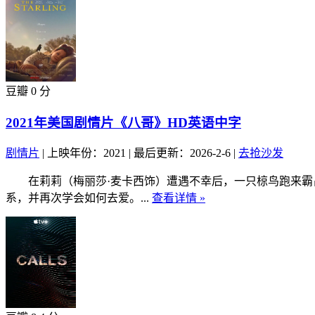
豆瓣 0 分
2021年美国剧情片《八哥》HD英语中字
剧情片
|
上映年份：2021
|
最后更新：2026-2-6
|
去抢沙发
在莉莉（梅丽莎·麦卡西饰）遭遇不幸后，一只椋鸟跑来霸占
系，并再次学会如何去爱。...
查看详情 »