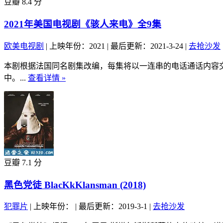
豆瓣 8.4 分
2021年美国电视剧《骇人来电》全9集
欧美电视剧
|
上映年份：2021
|
最后更新：2021-3-24
|
去抢沙发
本剧根据法国同名剧集改编，每集将以一连串的电话通话内容
中。...
查看详情 »
豆瓣 7.1 分
黑色党徒 BlacKkKlansman (2018)
犯罪片
|
上映年份：
|
最后更新：2019-3-1
|
去抢沙发