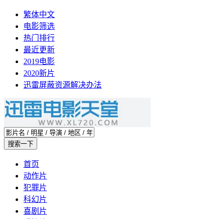
繁体中文
电影筛选
热门排行
最近更新
2019电影
2020新片
迅雷屏蔽资源解决办法
首页
动作片
犯罪片
科幻片
喜剧片