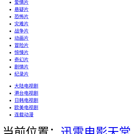
爱情片
悬疑片
恐怖片
灾难片
战争片
动画片
冒险片
惊悚片
奇幻片
剧情片
纪录片
大陆电视剧
港台电视剧
日韩电视剧
欧美电视剧
连载动漫
当前位置：
迅雷电影天堂