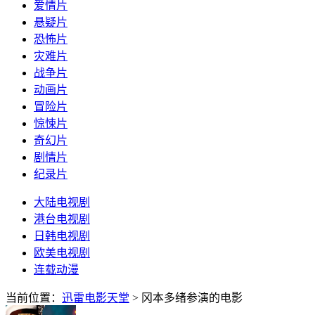
爱情片
悬疑片
恐怖片
灾难片
战争片
动画片
冒险片
惊悚片
奇幻片
剧情片
纪录片
大陆电视剧
港台电视剧
日韩电视剧
欧美电视剧
连载动漫
当前位置：
迅雷电影天堂
> 冈本多绪参演的电影