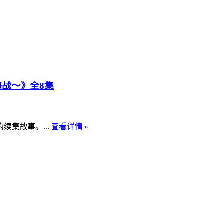
海战～》全8集
集故事。...
查看详情 »