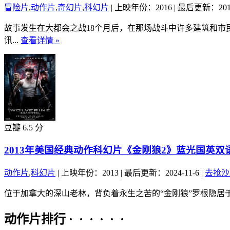
冒险片
,
动作片
,
奇幻片
,
科幻片
|
上映年份：2016
|
最后更新：2016
故事发生在大都会之战18个月后，在那场战斗中许多建筑和
讯...
查看详情 »
豆瓣 6.5 分
2013年美国经典动作科幻片《金刚狼2》蓝光国英双
动作片
,
科幻片
|
上映年份：2013
|
最后更新：2024-11-6
|
去抢沙
位于加拿大的深山老林，背负着永生之苦的“金刚狼”罗根隐居
动作片排行 · · · · · ·