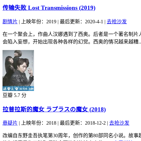
传输失败 Lost Transmissions (2019)
剧情片
|
上映年份：2019
|
最后更新：2020-4-1
|
去抢沙发
在一个聚会上，作曲人汉娜遇到了西奥。后者是一个著名制片
会陷入妄想，开始出现各种各样的幻觉。西奥的情况越来越糟..
豆瓣 5.7 分
拉普拉斯的魔女 ラプラスの魔女 (2018)
悬疑片
|
上映年份：2018
|
最后更新：2018-12-2
|
去抢沙发
改编自东野圭吾执笔第30周年，创作的第80部同名小说。故