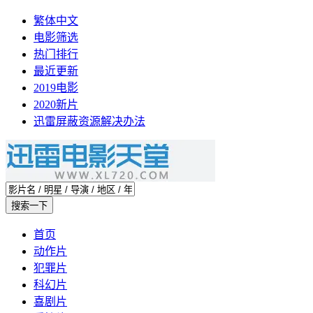
繁体中文
电影筛选
热门排行
最近更新
2019电影
2020新片
迅雷屏蔽资源解决办法
首页
动作片
犯罪片
科幻片
喜剧片