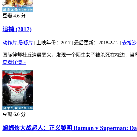
豆瓣 4.6 分
追捕 (2017)
动作片
,
悬疑片
|
上映年份：2017
|
最后更新：2018-2-12
|
去抢沙
国际律师杜丘清晨醒来，发现一个陌生女子被杀死在枕边，当所
查看详情 »
豆瓣 6.6 分
蝙蝠侠大战超人：正义黎明 Batman v Superman: Dawn of